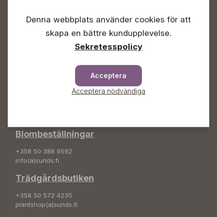
Vardagar 09-18
Lördagar 09-16
Denna webbplats använder cookies för att
Söndagar Självbetjäning
skapa en bättre kundupplevelse.
Info & växel
Sekretesspolicy
+358 50 388 9592
info(a)sunds.fi
Acceptera
Adress
Acceptera nödvändiga
Sunds Trädgård Ab
Svedenvägen 66
68660 Jakobstad
Blombeställningar
+358 50 388 9592
info(a)sunds.fi
Trädgårdsbutiken
+358 50 572 4235
plantshop(a)sunds.fi