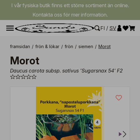
I vår fysiska butik finns ett större sortiment än online.
Kontakta oss för mer information.
FI
/
SV
framsidan
/
frön & lökar
/
frön
/
siemen
/
Morot
Morot
Daucus carota subsp. sativus 'Sugarsnax 54' F2