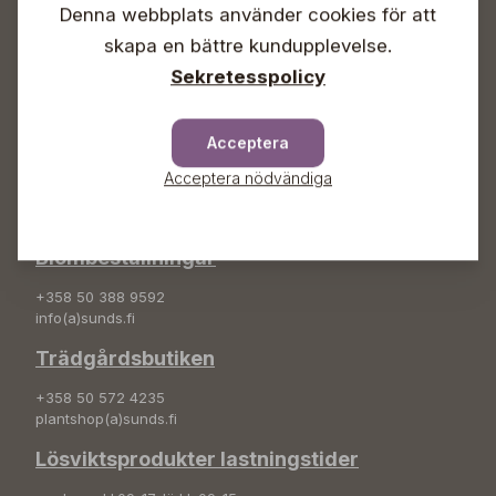
Denna webbplats använder cookies för att
Info & växel
skapa en bättre kundupplevelse.
+358 50 388 9592
Sekretesspolicy
info(a)sunds.fi
Adress
Acceptera
Sunds Trädgård Ab
Acceptera nödvändiga
Svedenvägen 66
68660 Jakobstad
Blombeställningar
+358 50 388 9592
info(a)sunds.fi
Trädgårdsbutiken
+358 50 572 4235
plantshop(a)sunds.fi
Lösviktsprodukter lastningstider