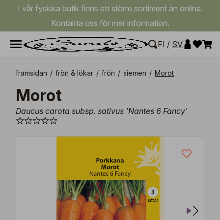
I vår fysiska butik finns ett större sortiment än online.
Kontakta oss för mer information.
FI
/
SV
framsidan
/
frön & lökar
/
frön
/
siemen
/
Morot
Morot
Daucus carota subsp. sativus 'Nantes 6 Fancy'