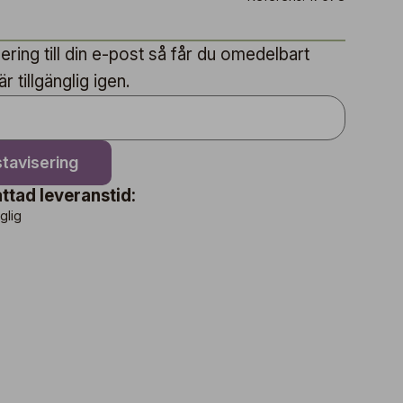
ring till din e-post så får du omedelbart
 tillgänglig igen.
tavisering
ttad leveranstid:
nglig