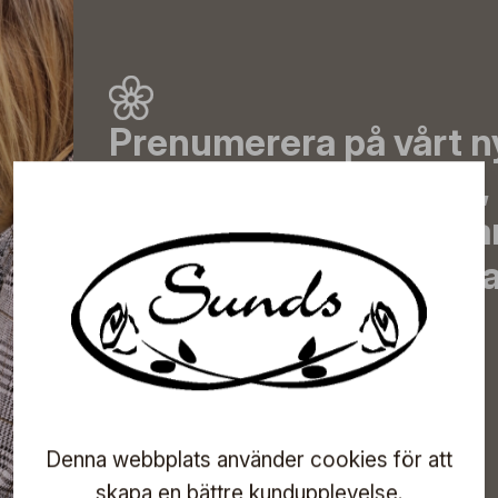
Prenumerera på vårt n
de senaste nyheterna, 
erbjudanden, inspirera
information om komma
direkt till din inkorg!
Prenumerera
Denna webbplats använder cookies för att
skapa en bättre kundupplevelse.