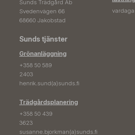
Sunds Trädgård Ab
vardagar 
Svedenvägen 66
68660 Jakobstad
Sunds tjänster
Grönanläggning
+358 50 589
2403
henrik.sund(a)sunds.fi
Trädgårdsplanering
+358 50 439
3623
susanne.bjorkman(a)sunds.fi