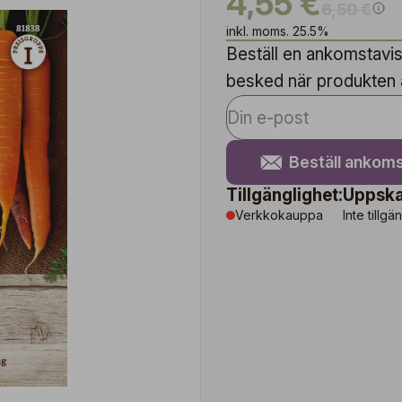
4,55 €
6,50 €
inkl. moms. 25.5%
Beställ en ankomstavise
besked när produkten är
Beställ ankoms
Tillgänglighet:
Uppska
Verkkokauppa
Inte tillgä