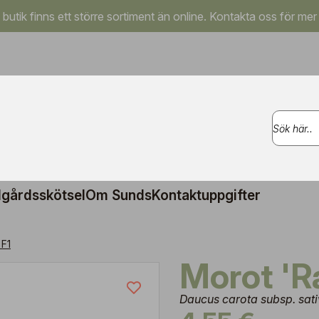
a butik finns ett större sortiment än online. Kontakta oss för mer
gårdsskötsel
Om Sunds
Kontaktuppgifter
 F1
Morot '
Daucus carota subsp. sati