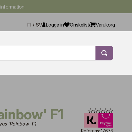
 information.
FI
/
SV
Logga in
Önskelista
Varukorg
Rainbow' F1
vus 'Rainbow' F1
Referens: 17678