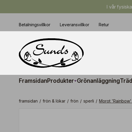
I vår fysisk
Betalningsvillkor
Leveransvillkor
Retur
Framsidan
Produkter
Grönanläggning
Träd
framsidan
/
frön & lökar
/
frön
/
sperli
/
Morot 'Rainbow'