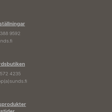
tällningar
 388 9592
nds.fi
rdsbutiken
 572 4235
p(a)sunds.fi
sprodukter
gstider