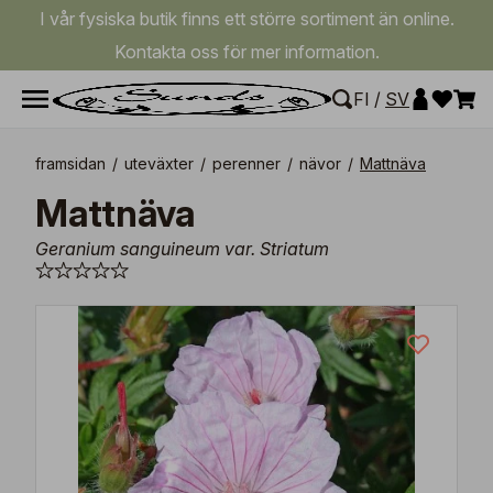
I vår fysiska butik finns ett större sortiment än online.
Kontakta oss för mer information.
FI
/
SV
framsidan
/
uteväxter
/
perenner
/
nävor
/
Mattnäva
Mattnäva
Geranium sanguineum var. Striatum