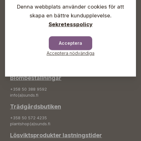
Söndagar Självbetjäning
Denna webbplats använder cookies för att
Info & växel
skapa en bättre kundupplevelse.
Sekretesspolicy
+358 50 388 9592
info(a)sunds.fi
Adress
Acceptera
Acceptera nödvändiga
Sunds Trädgård Ab
Svedenvägen 66
68660 Jakobstad
Blombeställningar
+358 50 388 9592
info(a)sunds.fi
Trädgårdsbutiken
+358 50 572 4235
plantshop(a)sunds.fi
Lösviktsprodukter lastningstider