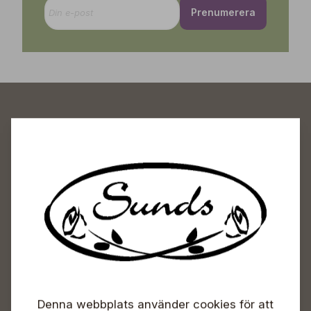
Prenumerera
Sunds Trädgårdscenter
Öppet
Vardagar 09-18
Lördagar 09-16
Söndagar Självbetjäning
Info & växel
Denna webbplats använder cookies för att