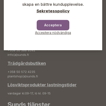
+358 50 388 9592
skapa en bättre kundupplevelse.
info(a)sunds.fi
Sekretesspolicy
Adress
Sunds Trädgård Ab
Acceptera
Svedenvägen 66
Acceptera nödvändiga
68660 Jakobstad
Blombeställningar
+358 50 388 9592
info(a)sunds.fi
Trädgårdsbutiken
+358 50 572 4235
plantshop(a)sunds.fi
Lösviktsprodukter lastningstider
vardagar kl.09-17, lö kl. 09-15
Sunds tjänster