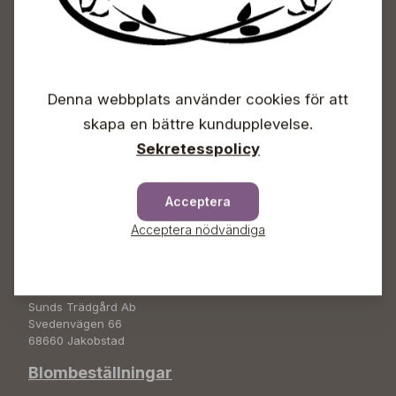
Sunds Trädgårdscenter
Öppet
Denna webbplats använder cookies för att
skapa en bättre kundupplevelse.
Vardagar 09-18
Lördagar 09-16
Sekretesspolicy
Söndagar Självbetjäning
Info & växel
Acceptera
+358 50 388 9592
Acceptera nödvändiga
info(a)sunds.fi
Adress
Sunds Trädgård Ab
Svedenvägen 66
68660 Jakobstad
Blombeställningar