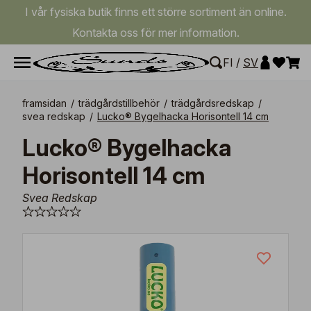
I vår fysiska butik finns ett större sortiment än online.
Kontakta oss för mer information.
FI
/
SV
framsidan
/
trädgårdstillbehör
/
trädgårdsredskap
/
svea redskap
/
Lucko® Bygelhacka Horisontell 14 cm
Lucko® Bygelhacka
Horisontell 14 cm
Svea Redskap