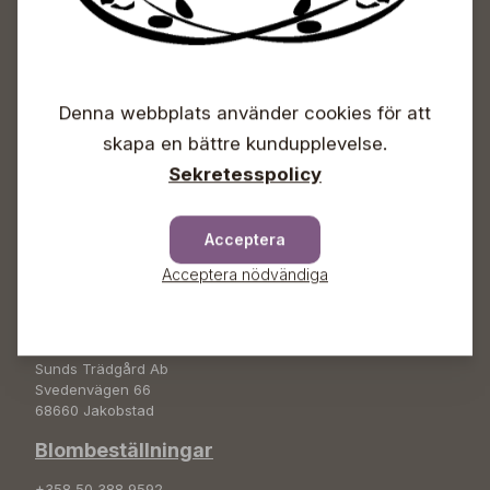
Sunds Trädgårdscenter
Öppet
Denna webbplats använder cookies för att
skapa en bättre kundupplevelse.
Vardagar 09-18
Lördagar 09-16
Sekretesspolicy
Söndagar Självbetjäning
Info & växel
Acceptera
+358 50 388 9592
Acceptera nödvändiga
info(a)sunds.fi
Adress
Sunds Trädgård Ab
Svedenvägen 66
68660 Jakobstad
Blombeställningar
+358 50 388 9592