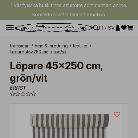
I vår fysiska butik finns ett större sortiment än online.
Kontakta oss för mer information.
FI
/
SV
framsidan
/
hem & inredning
/
textilier
/
Löpare 45x250 cm, grön/vit
Löpare 45x250 cm,
grön/vit
ERNST