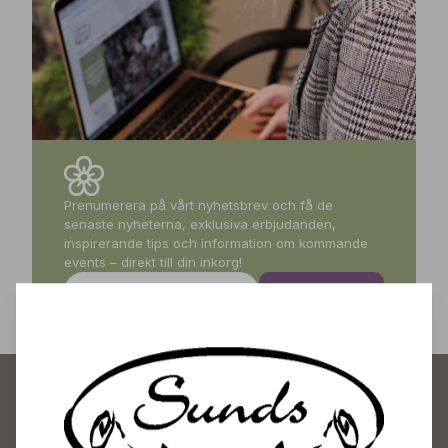
Prenumerera på vårt nyhetsbrev och få de
senaste nyheterna, exklusiva erbjudanden,
inspirerande tips och information om kommande
events – direkt till din inkorg!
Prenumerera