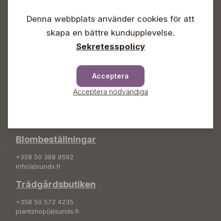
Vardagar 09-18
Lördagar 09-16
Denna webbplats använder cookies för att
Söndagar Självbetjäning
skapa en bättre kundupplevelse.
Info & växel
Sekretesspolicy
+358 50 388 9592
info(a)sunds.fi
Acceptera
Adress
Acceptera nödvändiga
Sunds Trädgård Ab
Svedenvägen 66
68660 Jakobstad
Blombeställningar
+358 50 388 9592
info(a)sunds.fi
Trädgårdsbutiken
+358 50 572 4235
plantshop(a)sunds.fi