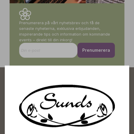
Prenumerera på vårt nyhetsbrev och få de
senaste nyheterna, exklusiva erbjudanden,
inspirerande tips och information om kommande
events – direkt till din inkorg!
Prenumerera
Sunds Trädgårdscenter
Öppet