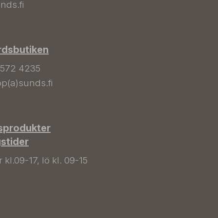
nds.fi
rdsbutiken
 572 4235
p(a)sunds.fi
sprodukter
gstider
kl.09-17, lö kl. 09-15