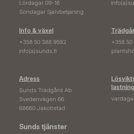
Lördagar 09-16
info(a)su
Söndagar Självbetjäning
Info & växel
Trädgå
+358 50 388 9592
+358 50
info(a)sunds.fi
plantsho
Adress
Lösvikt
lastnin
Sunds Trädgård Ab
vardagar 
Svedenvägen 66
68660 Jakobstad
Sunds tjänster