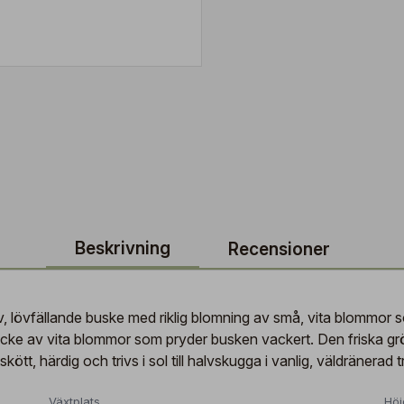
Beskrivning
Recensioner
, lövfällande buske med riklig blomning av små, vita blommor s
e av vita blommor som pryder busken vackert. Den friska grö
ött, härdig och trivs i sol till halvskugga i vanlig, väldränerad 
Växtplats
Höj