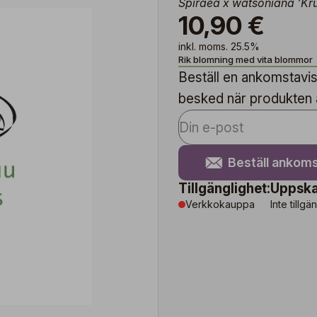
Spiraea x watsoniana 'Kr
10,90 €
inkl. moms. 25.5%
Rik blomning med vita blommor
Beställ en ankomstavise
besked när produkten är
Beställ ankoms
Tillgänglighet:
Uppska
Verkkokauppa
Inte tillgä