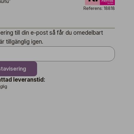
uunu'
Referens: 18818
ring till din e-post så får du omedelbart
 tillgänglig igen.
tavisering
ttad leveranstid:
nglig