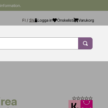
 information.
FI
/
SV
Logga in
Önskelista
Varukorg
irea