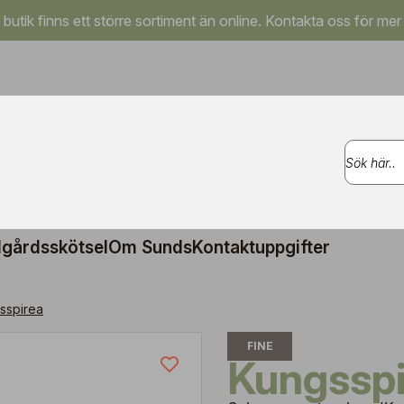
a butik finns ett större sortiment än online. Kontakta oss för mer
gårdsskötsel
Om Sunds
Kontaktuppgifter
sspirea
FINE
Kungssp