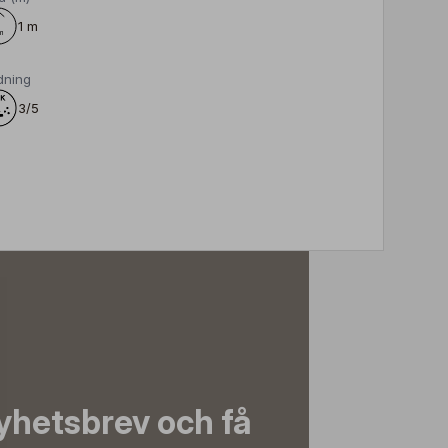
1 m
dning
3/5
yhetsbrev och få