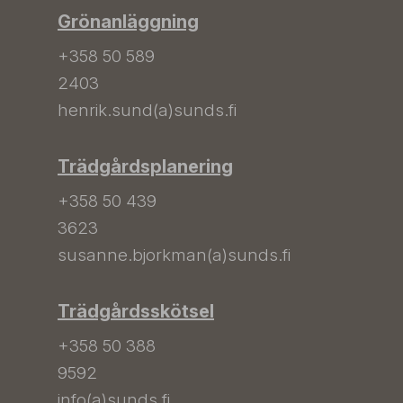
Grönanläggning
+358 50 589
2403
henrik.sund(a)sunds.fi
Trädgårdsplanering
+358 50 439
3623
susanne.bjorkman(a)sunds.fi
Trädgårdsskötsel
+358 50 388
9592
info(a)sunds.fi