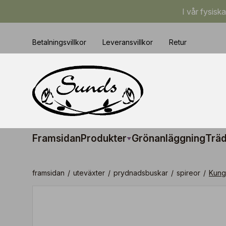
I vår fysisk
Betalningsvillkor
Leveransvillkor
Retur
Framsidan
Produkter
Grönanläggning
Träd
framsidan
/
uteväxter
/
prydnadsbuskar
/
spireor
/
Kung