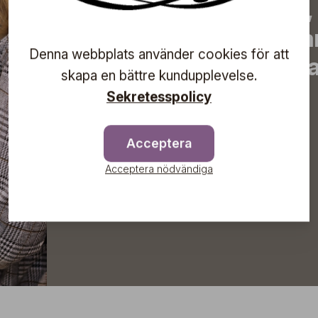
de senaste nyheterna, 
erbjudanden, inspirera
Denna webbplats använder cookies för att
information om komma
skapa en bättre kundupplevelse.
direkt till din inkorg!
Sekretesspolicy
Acceptera
Prenumerera
Acceptera nödvändiga