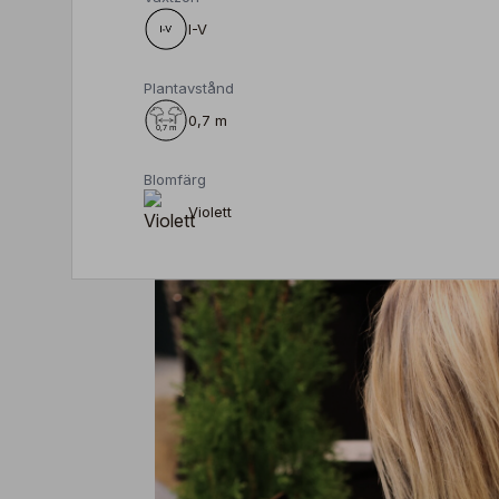
I-V
Plantavstånd
0,7 m
Blomfärg
Violett