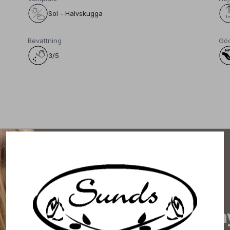
Sol - Halvskugga
Bevattning
Gö
3/5
Prenumerera på vårt n