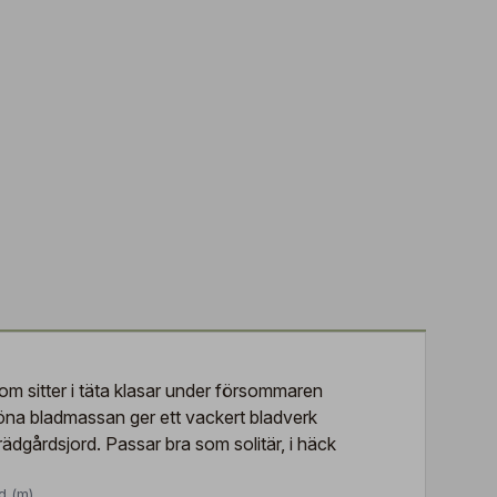
om sitter i täta klasar under försommaren
na bladmassan ger ett vackert bladverk
trädgårdsjord. Passar bra som solitär, i häck
d (m)