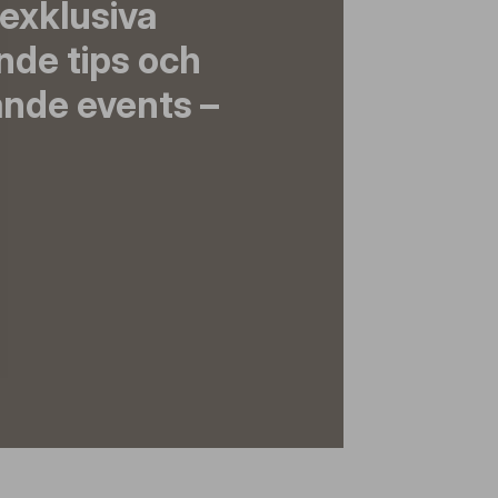
exklusiva
nde tips och
nde events –