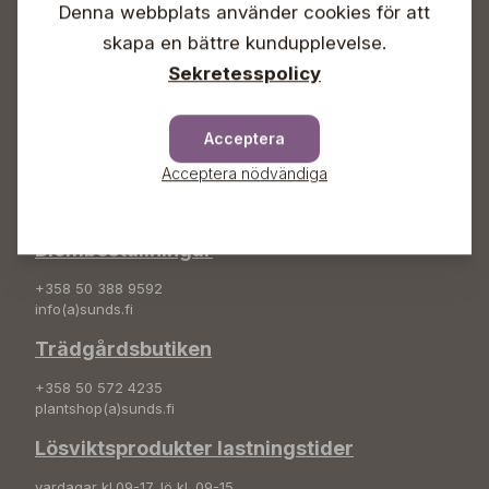
Denna webbplats använder cookies för att
Info & växel
skapa en bättre kundupplevelse.
+358 50 388 9592
Sekretesspolicy
info(a)sunds.fi
Adress
Acceptera
Sunds Trädgård Ab
Acceptera nödvändiga
Svedenvägen 66
68660 Jakobstad
Blombeställningar
+358 50 388 9592
info(a)sunds.fi
Trädgårdsbutiken
+358 50 572 4235
plantshop(a)sunds.fi
Lösviktsprodukter lastningstider
vardagar kl.09-17, lö kl. 09-15