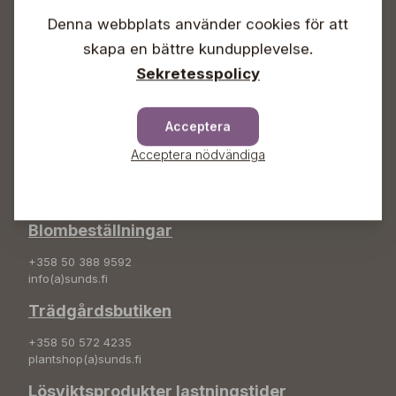
Lördagar 09-16
Söndagar Självbetjäning
Denna webbplats använder cookies för att
skapa en bättre kundupplevelse.
Info & växel
Sekretesspolicy
+358 50 388 9592
info(a)sunds.fi
Acceptera
Adress
Acceptera nödvändiga
Sunds Trädgård Ab
Svedenvägen 66
68660 Jakobstad
Blombeställningar
+358 50 388 9592
info(a)sunds.fi
Trädgårdsbutiken
+358 50 572 4235
plantshop(a)sunds.fi
Lösviktsprodukter lastningstider