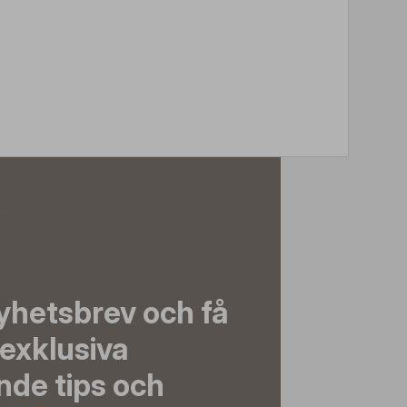
yhetsbrev och få
exklusiva
nde tips och