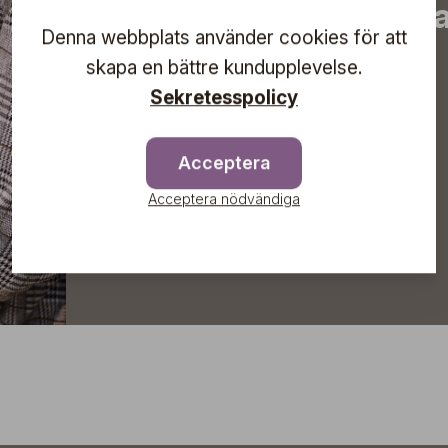
information om komma
Denna webbplats använder cookies för att
direkt till din inkorg!
skapa en bättre kundupplevelse.
Sekretesspolicy
Prenumerera
Acceptera
Acceptera nödvändiga