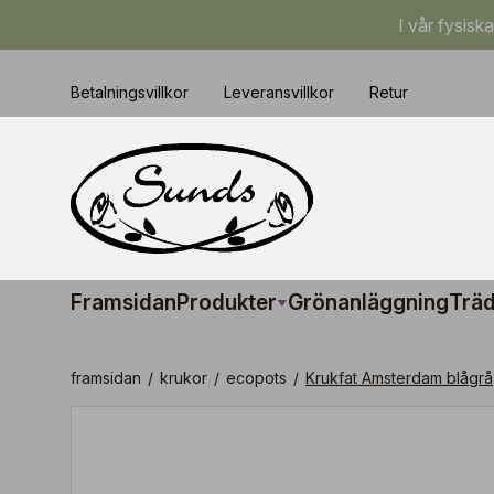
I vår fysisk
Betalningsvillkor
Leveransvillkor
Retur
Framsidan
Produkter
Grönanläggning
Träd
framsidan
/
krukor
/
ecopots
/
Krukfat Amsterdam blågrå