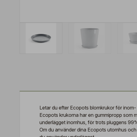
Letar du efter Ecopots blomkrukor för inom-
Ecopots krukorna har en gummipropp som möj
underlägget inomhus, för trots pluggens 99%-i
Om du använder dina Ecopots utomhus och let