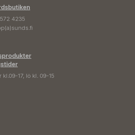
rdsbutiken
 572 4235
p(a)sunds.fi
sprodukter
gstider
kl.09-17, lö kl. 09-15