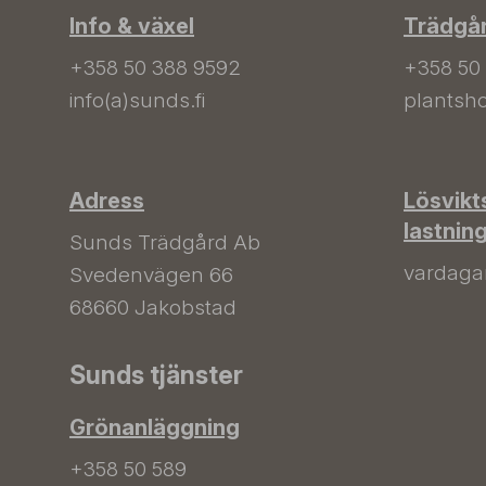
Info & växel
Trädgå
+358 50 388 9592
+358 50
info(a)sunds.fi
plantsho
Adress
Lösvikt
lastnin
Sunds Trädgård Ab
vardagar 
Svedenvägen 66
68660 Jakobstad
Sunds tjänster
Grönanläggning
+358 50 589