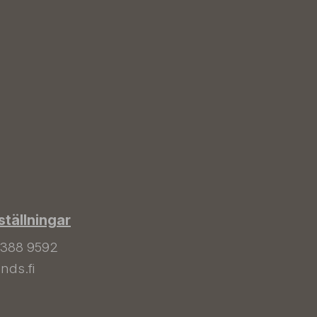
tällningar
 388 9592
nds.fi