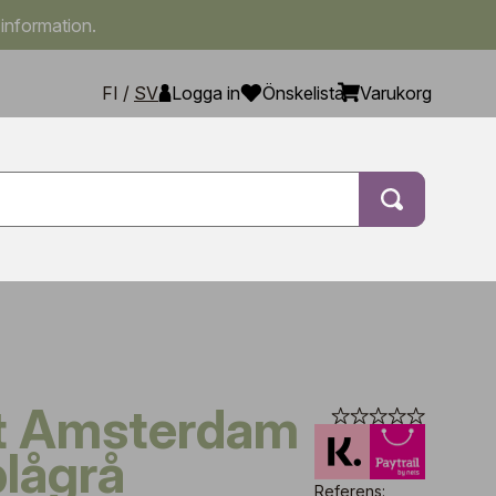
 information.
FI
/
SV
Logga in
Önskelista
Varukorg
lågrå
Referens: