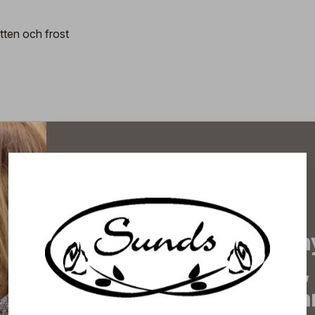
tten och frost
Prenumerera på vårt n
de senaste nyheterna, 
erbjudanden, inspirera