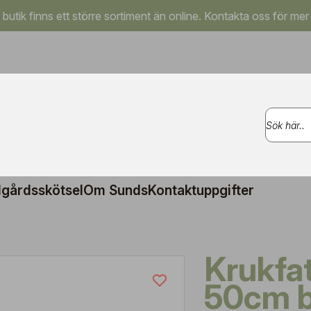
a butik finns ett större sortiment än online. Kontakta oss för mer
gårdsskötsel
Om Sunds
Kontaktuppgifter
Krukfat Amsterdam
50cm b