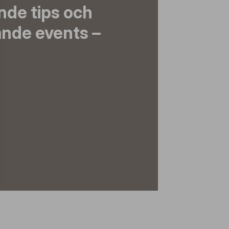
nde tips och
nde events –