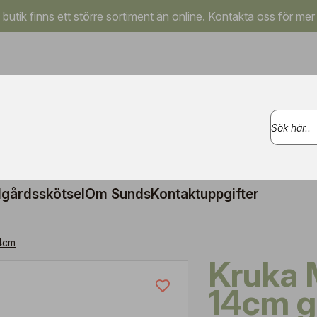
a butik finns ett större sortiment än online. Kontakta oss för mer
gårdsskötsel
Om Sunds
Kontaktuppgifter
4cm
Kruka Morinda
14cm g