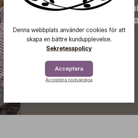
erbjudanden, inspirera
information om komma
direkt till din inkorg!
Denna webbplats använder cookies för att
skapa en bättre kundupplevelse.
Sekretesspolicy
Prenumerera
Acceptera
Acceptera nödvändiga