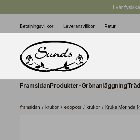
I vår fysisk
Betalningsvillkor
Leveransvillkor
Retur
Framsidan
Produkter
Grönanläggning
Träd
framsidan
/
krukor
/
ecopots
/
krukor
/
Kruka Morinda 1