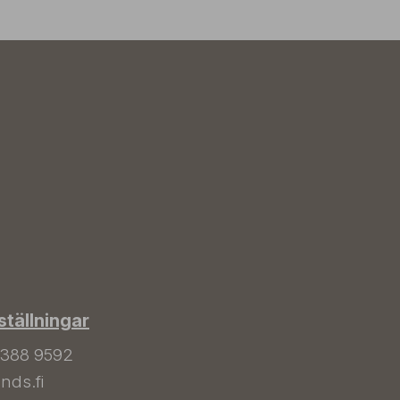
tällningar
 388 9592
nds.fi