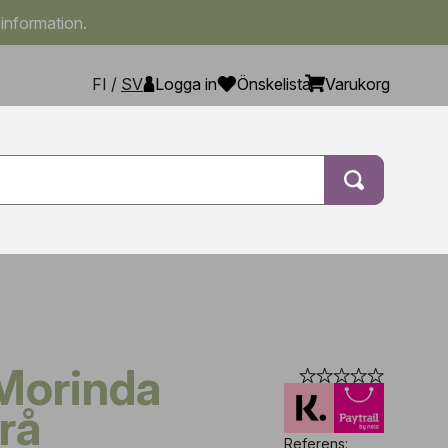
 information.
FI
/
SV
Logga in
Önskelista
Varukorg
rå
Referens: