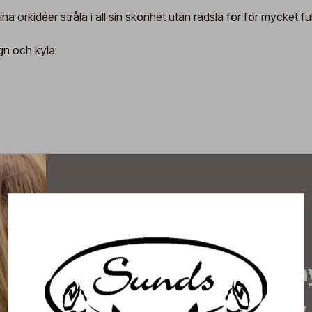
orkidéer stråla i all sin skönhet utan rädsla för för mycket fukt
gn och kyla
Prenumerera på vårt n
de senaste nyheterna, 