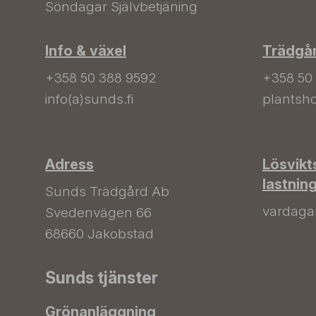
Söndagar Självbetjäning
Info & växel
Trädgå
+358 50 388 9592
+358 50
info(a)sunds.fi
plantsho
Adress
Lösvikt
lastnin
Sunds Trädgård Ab
vardagar 
Svedenvägen 66
68660 Jakobstad
Sunds tjänster
Grönanläggning