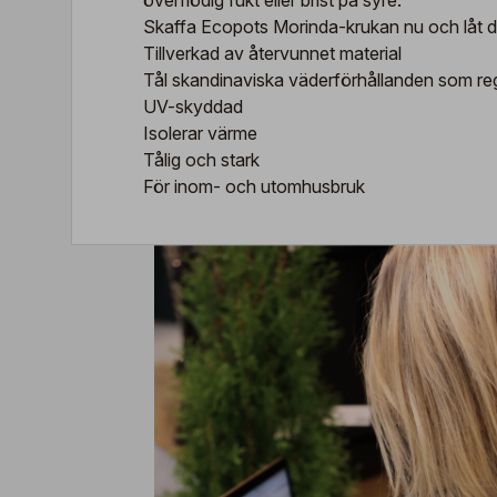
överflödig fukt eller brist på syre.
Skaffa Ecopots Morinda-krukan nu och låt dina 
Tillverkad av återvunnet material
Tål skandinaviska väderförhållanden som re
UV-skyddad
Isolerar värme
Tålig och stark
För inom- och utomhusbruk