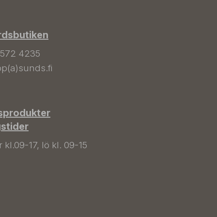
rdsbutiken
 572 4235
p(a)sunds.fi
sprodukter
gstider
kl.09-17, lö kl. 09-15