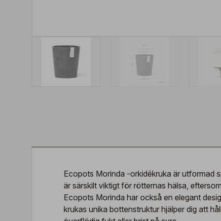
Ecopots Morinda -orkidékruka är utformad spe
är särskilt viktigt för rötternas hälsa, eftersom
Ecopots Morinda har också en elegant design oc
krukas unika bottenstruktur hjälper dig att hå