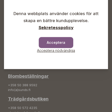
Vardagar 09-18
Lördagar 09-16
Denna webbplats använder cookies för att
Söndagar Självbetjäning
skapa en bättre kundupplevelse.
Info & växel
Sekretesspolicy
+358 50 388 9592
info(a)sunds.fi
Acceptera
Adress
Acceptera nödvändiga
Sunds Trädgård Ab
Svedenvägen 66
68660 Jakobstad
Blombeställningar
+358 50 388 9592
info(a)sunds.fi
Trädgårdsbutiken
+358 50 572 4235