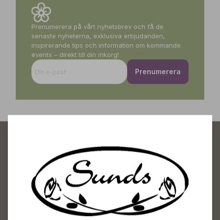
Prenumerera på vårt nyhetsbrev och få de
senaste nyheterna, exklusiva erbjudanden,
inspirerande tips och information om kommande
events – direkt till din inkorg!
Prenumerera
Sunds Trädgårdscenter
Öppet