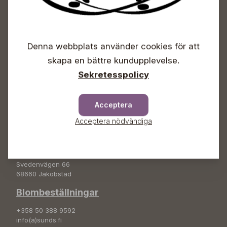
Sunds Trädgårdscenter
Öppet
Denna webbplats använder cookies för att
Vardagar 09-18
skapa en bättre kundupplevelse.
Lördagar 09-16
Söndagar Självbetjäning
Sekretesspolicy
Info & växel
Acceptera
+358 50 388 9592
info(a)sunds.fi
Acceptera nödvändiga
Adress
Sunds Trädgård Ab
Svedenvägen 66
68660 Jakobstad
Blombeställningar
+358 50 388 9592
info(a)sunds.fi