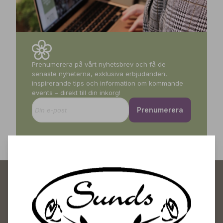
Prenumerera på vårt nyhetsbrev och få de
senaste nyheterna, exklusiva erbjudanden,
inspirerande tips och information om kommande
events – direkt till din inkorg!
Prenumerera