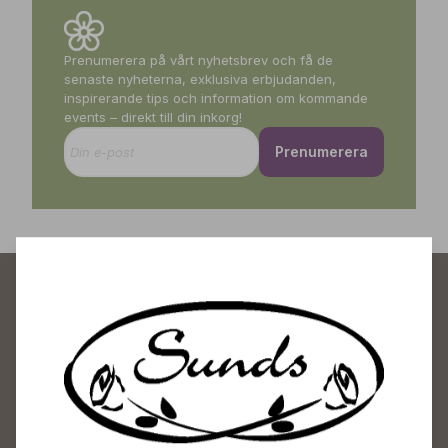
Prenumerera på vårt nyhetsbrev och få de
senaste nyheterna, exklusiva erbjudanden,
inspirerande tips och information om kommande
events – direkt till din inkorg!
Prenumerera
Sunds Trädgårdscenter
Öppet