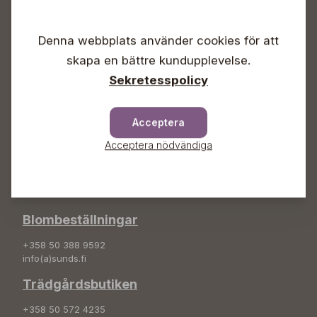
Vardagar 09-18
Lördagar 09-16
Denna webbplats använder cookies för att
Söndagar Självbetjäning
skapa en bättre kundupplevelse.
Info & växel
Sekretesspolicy
+358 50 388 9592
info(a)sunds.fi
Acceptera
Adress
Acceptera nödvändiga
Sunds Trädgård Ab
Svedenvägen 66
68660 Jakobstad
Blombeställningar
+358 50 388 9592
info(a)sunds.fi
Trädgårdsbutiken
+358 50 572 4235