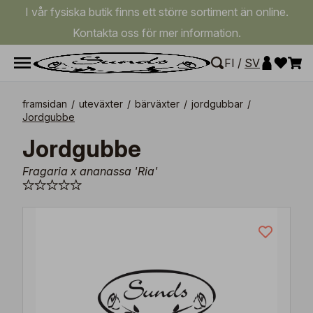
I vår fysiska butik finns ett större sortiment än online.
Kontakta oss för mer information.
FI
/
SV
framsidan
/
uteväxter
/
bärväxter
/
jordgubbar
/
Jordgubbe
Jordgubbe
Fragaria x ananassa 'Ria'