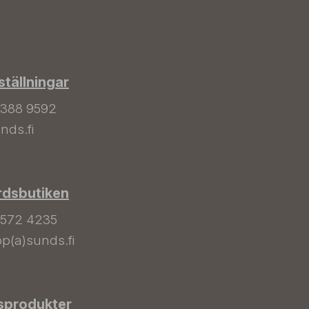
tällningar
 388 9592
nds.fi
rdsbutiken
 572 4235
p(a)sunds.fi
sprodukter