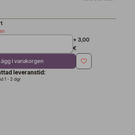
rt
en
+ 3,00
€
Lägg i varukorgen
ttad leveranstid:
d 1 - 2 dgr