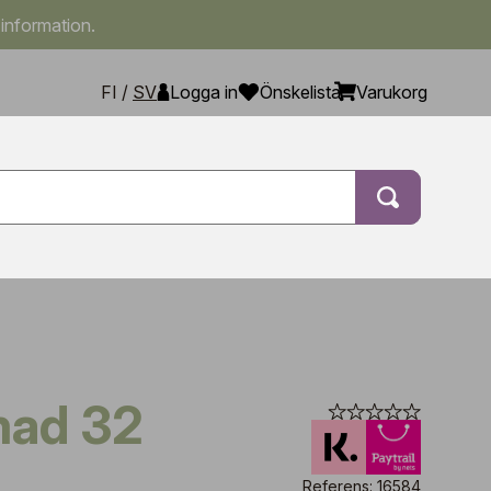
 information.
FI
/
SV
Logga in
Önskelista
Varukorg
rmad 32
Referens: 16584