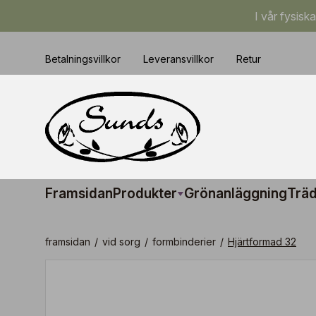
I vår fysisk
Betalningsvillkor
Leveransvillkor
Retur
Framsidan
Produkter
Grönanläggning
Träd
framsidan
/
vid sorg
/
formbinderier
/
Hjärtformad 32