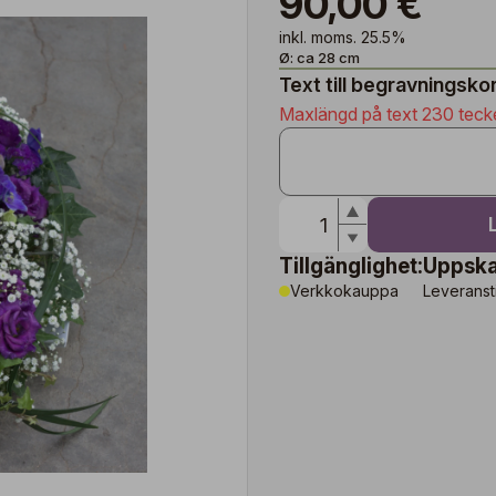
90,00 €
inkl. moms. 25.5%
Ø: ca 28 cm
Text till begravningsko
Maxlängd på text 230 teck
Tillgänglighet:
Uppska
Verkkokauppa
Leveransti