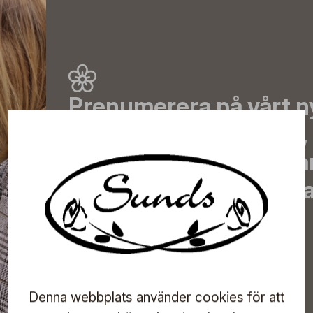
Prenumerera på vårt n
de senaste nyheterna, 
erbjudanden, inspirera
information om komma
direkt till din inkorg!
Prenumerera
Denna webbplats använder cookies för att