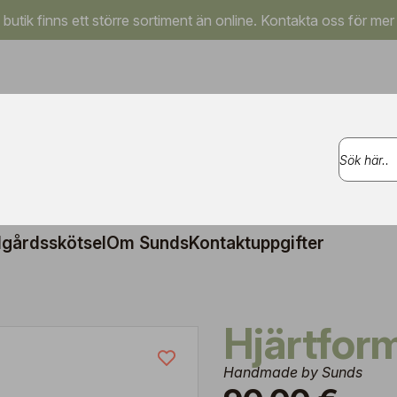
a butik finns ett större sortiment än online. Kontakta oss för mer
gårdsskötsel
Om Sunds
Kontaktuppgifter
Hjärtfo
Handmade by Sunds