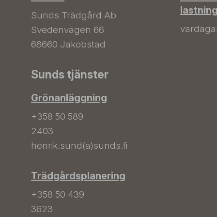
lastnin
Sunds Trädgård Ab
vardagar 
Svedenvägen 66
68660 Jakobstad
Sunds tjänster
Grönanläggning
+358 50 589
2403
henrik.sund(a)sunds.fi
Trädgårdsplanering
+358 50 439
3623