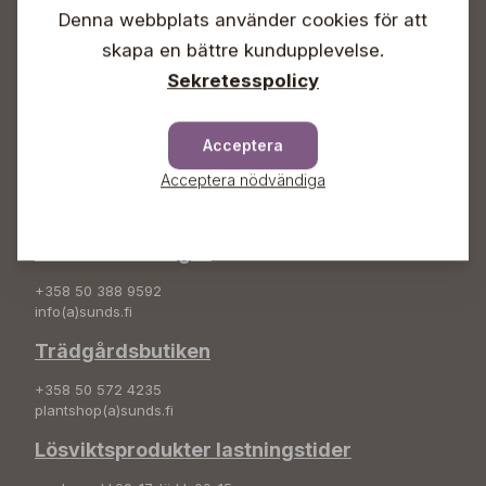
Denna webbplats använder cookies för att
Info & växel
skapa en bättre kundupplevelse.
+358 50 388 9592
Sekretesspolicy
info(a)sunds.fi
Adress
Acceptera
Sunds Trädgård Ab
Acceptera nödvändiga
Svedenvägen 66
68660 Jakobstad
Blombeställningar
+358 50 388 9592
info(a)sunds.fi
Trädgårdsbutiken
+358 50 572 4235
plantshop(a)sunds.fi
Lösviktsprodukter lastningstider