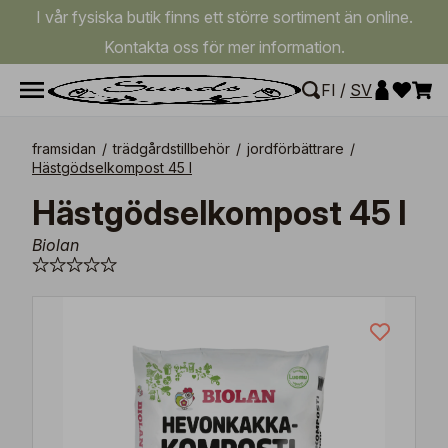
I vår fysiska butik finns ett större sortiment än online.
Kontakta oss för mer information.
FI
/
SV
framsidan
/
trädgårdstillbehör
/
jordförbättrare
/
Hästgödselkompost 45 l
Hästgödselkompost 45 l
Biolan