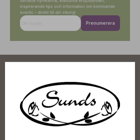
senaste nyheterna, exklusiva erbjudanden,
inspirerande tips och information om kommande
events – direkt till din inkorg!
Prenumerera
Sunds Trädgårdscenter
Öppet
Vardagar 09-18
Lördagar 09-16
Söndagar Självbetjäning