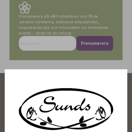
Prenumerera på vårt nyhetsbrev och få de
senaste nyheterna, exklusiva erbjudanden,
inspirerande tips och information om kommande
events – direkt till din inkorg!
Prenumerera
Sunds Trädgårdscenter
Öppet