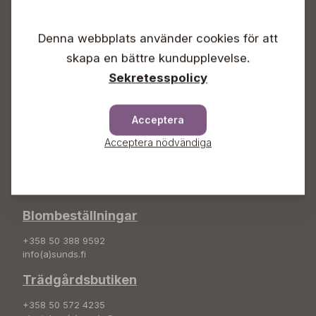
Vardagar 09-18
Lördagar 09-16
Denna webbplats använder cookies för att
Söndagar Självbetjäning
skapa en bättre kundupplevelse.
Info & växel
Sekretesspolicy
+358 50 388 9592
info(a)sunds.fi
Acceptera
Adress
Acceptera nödvändiga
Sunds Trädgård Ab
Svedenvägen 66
68660 Jakobstad
Blombeställningar
+358 50 388 9592
info(a)sunds.fi
Trädgårdsbutiken
+358 50 572 4235