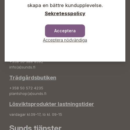
+358 50 388 9592
skapa en bättre kundupplevelse.
info(a)sunds.fi
Sekretesspolicy
Adress
Sunds Trädgård Ab
Acceptera
Svedenvägen 66
Acceptera nödvändiga
68660 Jakobstad
Blombeställningar
+358 50 388 9592
info(a)sunds.fi
Trädgårdsbutiken
+358 50 572 4235
plantshop(a)sunds.fi
Lösviktsprodukter lastningstider
vardagar kl.09-17, lö kl. 09-15
Sunds tjänster