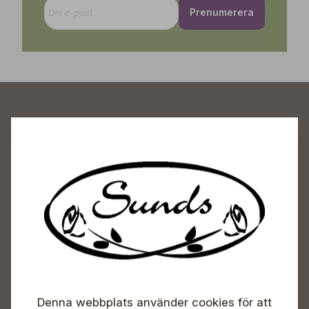
Prenumerera
Sunds Trädgårdscenter
Öppet
Vardagar 09-18
Lördagar 09-16
Söndagar Självbetjäning
Info & växel
Denna webbplats använder cookies för att