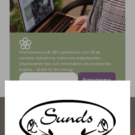
Prenumerera på vårt nyhetsbrev och få de
senaste nyheterna, exklusiva erbjudanden,
inspirerande tips och information om kommande
events – direkt till din inkorg!
Prenumerera