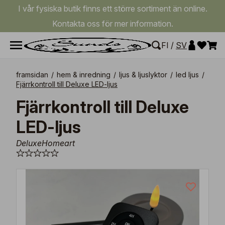
I vår fysiska butik finns ett större sortiment än online.
Kontakta oss för mer information.
FI
/
SV
framsidan
/
hem & inredning
/
ljus & ljuslyktor
/
led ljus
/
Fjärrkontroll till Deluxe LED-ljus
Fjärrkontroll till Deluxe
LED-ljus
DeluxeHomeart