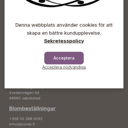
Sunds Trädgårdscenter
Öppet
Denna webbplats använder cookies för att
Vardagar 09-18
skapa en bättre kundupplevelse.
Lördagar 09-16
Sekretesspolicy
Söndagar Självbetjäning
Info & växel
Acceptera
+358 50 388 9592
info(a)sunds.fi
Acceptera nödvändiga
Adress
Sunds Trädgård Ab
Svedenvägen 66
68660 Jakobstad
Blombeställningar
+358 50 388 9592
info(a)sunds.fi