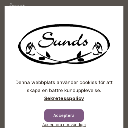
Öppet
Vardagar 09-18
Lördagar 09-16
Söndagar Självbetjäning
Info & växel
+358 50 388 9592
info(a)sunds.fi
Adress
Sunds Trädgård Ab
Svedenvägen 66
Denna webbplats använder cookies för att
68660 Jakobstad
skapa en bättre kundupplevelse.
Blombeställningar
Sekretesspolicy
+358 50 388 9592
info(a)sunds.fi
Acceptera
Trädgårdsbutiken
Acceptera nödvändiga