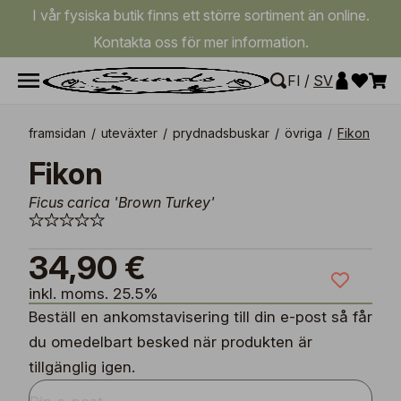
I vår fysiska butik finns ett större sortiment än online.
Kontakta oss för mer information.
FI
/
SV
framsidan
/
uteväxter
/
prydnadsbuskar
/
övriga
/
Fikon
Fikon
Ficus carica 'Brown Turkey'
34,90 €
inkl. moms. 25.5%
Beställ en ankomstavisering till din e-post så får
du omedelbart besked när produkten är
tillgänglig igen.