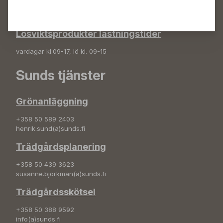
+358 50 572 4235
plantshop(a)sunds.fi
Lösviktsprodukter lastningstider
vardagar kl.09-17, lö kl. 09-15
Sunds tjänster
Grönanläggning
+358 50 589 2403
henrik.sund(a)sunds.fi
Trädgårdsplanering
+358 50 439 3623
susanne.bjorkman(a)sunds.fi
Trädgårdsskötsel
+358 50 388 9592
info(a)sunds.fi