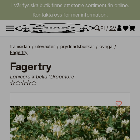
I vår fysiska butik finns ett större sortiment än online.
Kontakta oss för mer information.
FI
/
SV
framsidan
/
uteväxter
/
prydnadsbuskar
/
övriga
/
Fagertry
Fagertry
Lonicera x bella 'Dropmore'