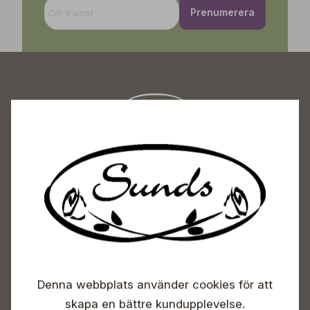
Prenumerera
Sunds Trädgårdscenter
Öppet
Vardagar 09-18
Lördagar 09-16
Söndagar Självbetjäning
Info & växel
Denna webbplats använder cookies för att
+358 50 388 9592
info(a)sunds.fi
skapa en bättre kundupplevelse.