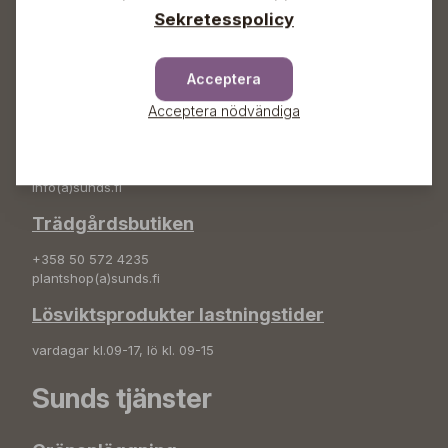
Sekretesspolicy
Adress
Sunds Trädgård Ab
Svedenvägen 66
Acceptera
68660 Jakobstad
Acceptera nödvändiga
Blombeställningar
+358 50 388 9592
info(a)sunds.fi
Trädgårdsbutiken
+358 50 572 4235
plantshop(a)sunds.fi
Lösviktsprodukter lastningstider
vardagar kl.09-17, lö kl. 09-15
Sunds tjänster