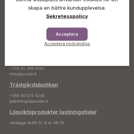
skapa en bättre kundupplevelse.
+358 50 388 9592
info(a)sunds.fi
Sekretesspolicy
Adress
Acceptera
Sunds Trädgård Ab
Svedenvägen 66
Acceptera nödvändiga
68660 Jakobstad
Blombeställningar
+358 50 388 9592
info(a)sunds.fi
Trädgårdsbutiken
+358 50 572 4235
plantshop(a)sunds.fi
Lösviktsprodukter lastningstider
vardagar kl.09-17, lö kl. 09-15