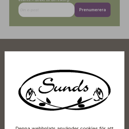
Prenumerera
Sunds Trädgårdscenter
Öppet
Vardagar 09-18
Lördagar 09-16
Söndagar Självbetjäning
Info & växel
Denna webbplats använder cookies för att