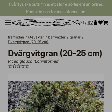
I vår fysiska butik finns ett större sortiment än online.
Kontakta oss för mer information.
FI
/
SV
framsidan
/
uteväxter
/
barrväxter
/
granar
/
Dvärgvitgran (20-25 cm)
Dvärgvitgran (20-25 cm)
Picea glauca 'Echiniformis'