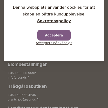
Lördagar 09-16
Denna webbplats använder cookies för att
Söndagar Självbetjäning
skapa en bättre kundupplevelse.
Info & växel
Sekretesspolicy
+358 50 388 9592
info(a)sunds.fi
Acceptera
Adress
Acceptera nödvändiga
Sunds Trädgård Ab
Svedenvägen 66
68660 Jakobstad
Blombeställningar
+358 50 388 9592
info(a)sunds.fi
Trädgårdsbutiken
+358 50 572 4235
plantshop(a)sunds.fi