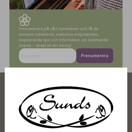
Prenumerera på vårt nyhetsbrev och få de
senaste nyheterna, exklusiva erbjudanden,
inspirerande tips och information om kommande
events – direkt till din inkorg!
Prenumerera
Sunds Trädgårdscenter
Öppet