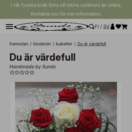
I vår fysiska butik finns ett större sortiment än online.
Kontakta oss för mer information.
FI
/
SV
framsidan
/
binderier
/
buketter
/
Du är värdefull
Du är värdefull
Handmade by Sunds