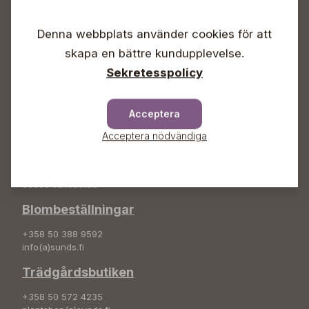
Vardagar 09-18
Denna webbplats använder cookies för att
Lördagar 09-16
Söndagar Självbetjäning
skapa en bättre kundupplevelse.
Info & växel
Sekretesspolicy
+358 50 388 9592
info(a)sunds.fi
Acceptera
Adress
Acceptera nödvändiga
Sunds Trädgård Ab
Svedenvägen 66
68660 Jakobstad
Blombeställningar
+358 50 388 9592
info(a)sunds.fi
Trädgårdsbutiken
+358 50 572 4235