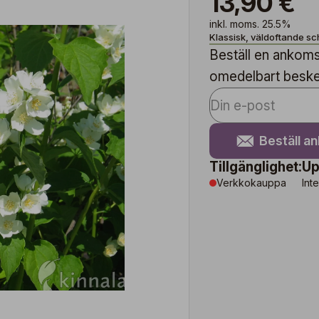
13,90 €
inkl. moms. 25.5%
Klassisk, väldoftande s
Beställ en ankomst
omedelbart besked 
Beställ a
Tillgänglighet:
Up
Verkkokauppa
Inte