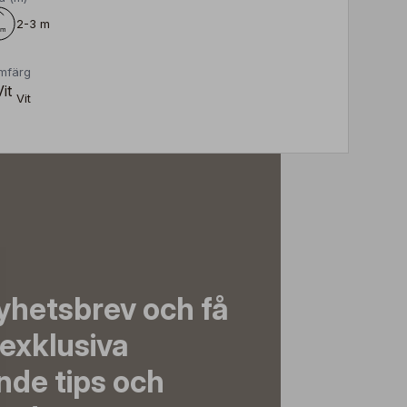
2-3 m
mfärg
Vit
yhetsbrev och få
exklusiva
nde tips och