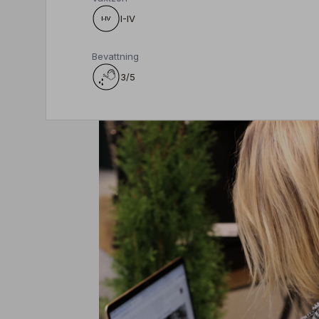
I-IV
Bevattning
3/5