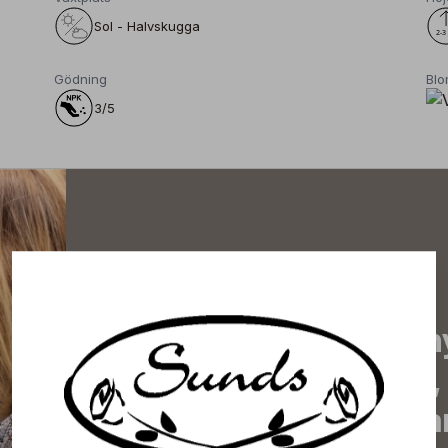
Sol - Halvskugga
Gödning
Blo
3/5
Prenumerera på vårt n
de senaste nyheterna, 
erbjudanden, inspirera