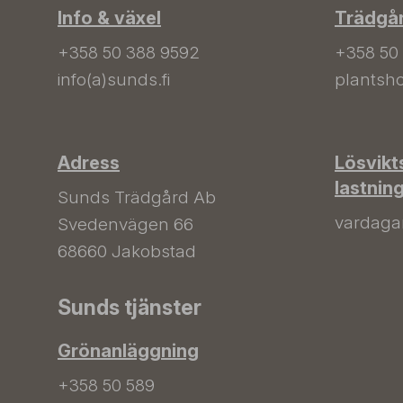
Info & växel
Trädgå
+358 50 388 9592
+358 50
info(a)sunds.fi
plantsho
Adress
Lösvikt
lastnin
Sunds Trädgård Ab
vardagar 
Svedenvägen 66
68660 Jakobstad
Sunds tjänster
Grönanläggning
+358 50 589