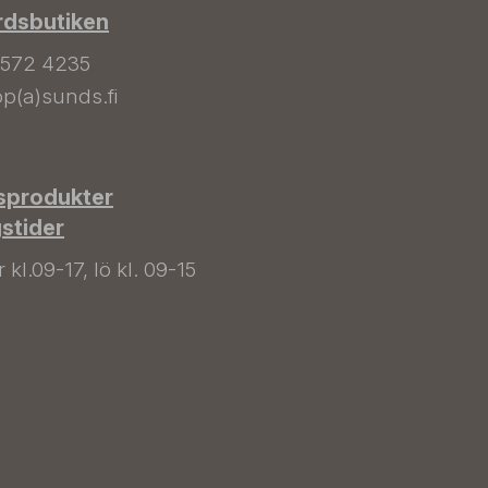
rdsbutiken
 572 4235
p(a)sunds.fi
sprodukter
gstider
kl.09-17, lö kl. 09-15