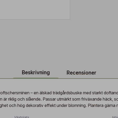
Beskrivning
Recensioner
doftschersminen – en älskad trädgårdsbuske med starkt doftande,
r riklig och slående. Passar utmärkt som friväxande häck, sol
ghet och hög dekorativ effekt under blomning. Plantera gärna nä
Växtplats
Höj