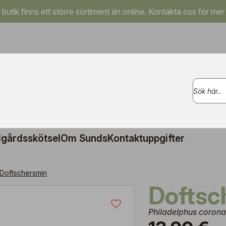
a butik finns ett större sortiment än online. Kontakta oss för mer
gårdsskötsel
Om Sunds
Kontaktuppgifter
Doftschersmin
Dofts
Philadelphus corona