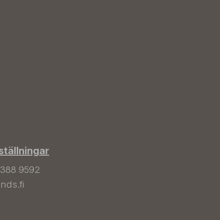
tällningar
 388 9592
nds.fi