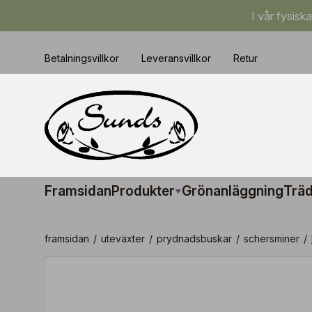
I vår fysisk
Betalningsvillkor
Leveransvillkor
Retur
Framsidan
Produkter
Grönanläggning
Träd
framsidan
/
uteväxter
/
prydnadsbuskar
/
schersminer
/