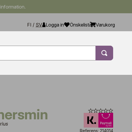
 information.
FI
/
SV
Logga in
Önskelista
Varukorg
chersmin
rius
Referens: 214014