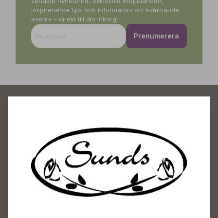
senaste nyheterna, exklusiva erbjudanden,
inspirerande tips och information om kommande
events – direkt till din inkorg!
Prenumerera
Sunds Trädgårdscenter
Öppet
Vardagar 09-18
Lördagar 09-16
Söndagar Självbetjäning