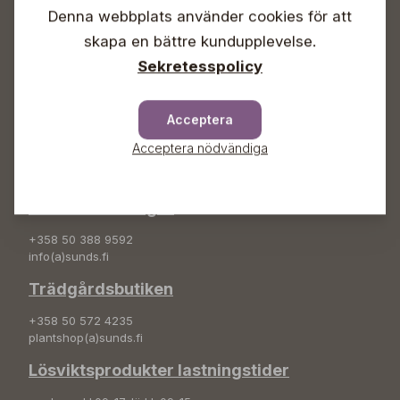
Denna webbplats använder cookies för att
Info & växel
skapa en bättre kundupplevelse.
+358 50 388 9592
Sekretesspolicy
info(a)sunds.fi
Adress
Acceptera
Sunds Trädgård Ab
Acceptera nödvändiga
Svedenvägen 66
68660 Jakobstad
Blombeställningar
+358 50 388 9592
info(a)sunds.fi
Trädgårdsbutiken
+358 50 572 4235
plantshop(a)sunds.fi
Lösviktsprodukter lastningstider