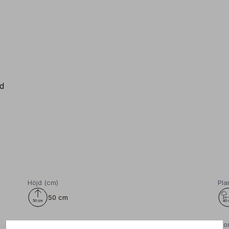
ld
Höjd (cm)
Pla
50 cm
Gödning
Blo