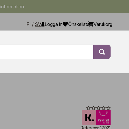
 information.
FI
/
SV
Logga in
Önskelista
Varukorg
Referens: 17921