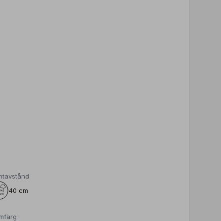
ntavstånd
40 cm
mfärg