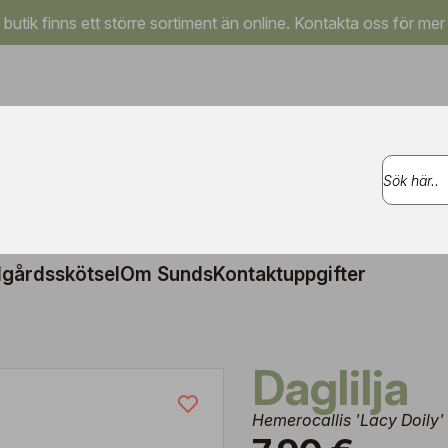
a butik finns ett större sortiment än online. Kontakta oss för mer
gårdsskötsel
Om Sunds
Kontaktuppgifter
Daglilja
Hemerocallis 'Lacy Doily'