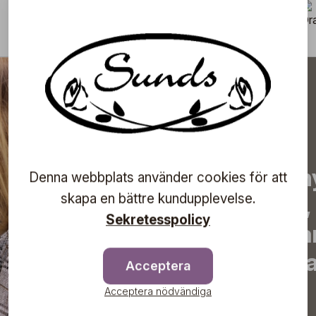
3/5
Prenumerera på vårt n
Denna webbplats använder cookies för att
skapa en bättre kundupplevelse.
de senaste nyheterna, 
Sekretesspolicy
erbjudanden, inspirera
information om komma
Acceptera
direkt till din inkorg!
Acceptera nödvändiga