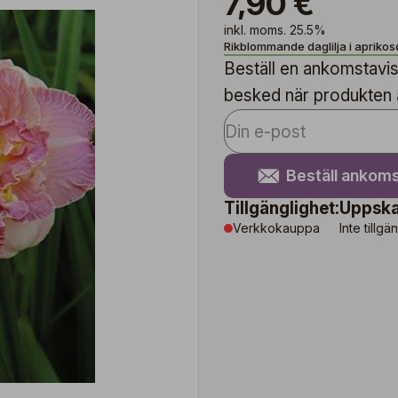
7,90 €
inkl. moms. 25.5%
Rikblommande daglilja i apriko
Beställ en ankomstavise
besked när produkten är
Beställ ankoms
Tillgänglighet:
Uppska
Verkkokauppa
Inte tillgä