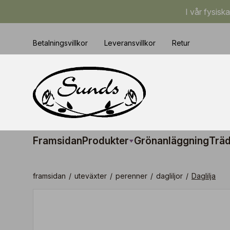
I vår fysisk
Betalningsvillkor
Leveransvillkor
Retur
Framsidan
Produkter
Grönanläggning
Träd
framsidan
/
uteväxter
/
perenner
/
dagliljor
/
Daglilja