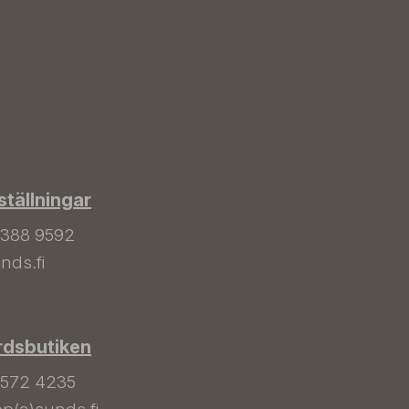
tällningar
 388 9592
nds.fi
rdsbutiken
 572 4235