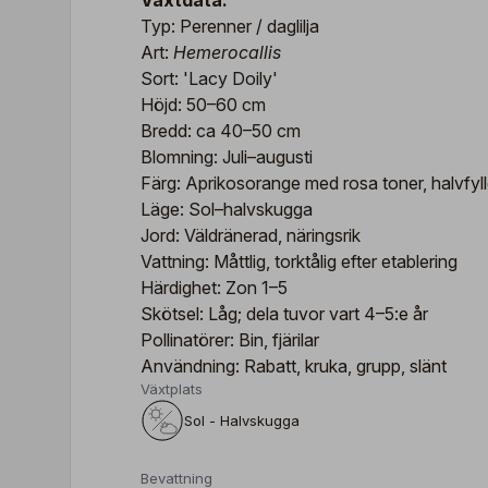
Växtdata:
Typ: Perenner / daglilja
Art:
Hemerocallis
Sort: 'Lacy Doily'
Höjd: 50–60 cm
Bredd: ca 40–50 cm
Blomning: Juli–augusti
Färg: Aprikosorange med rosa toner, halvfyl
Läge: Sol–halvskugga
Jord: Väldränerad, näringsrik
Vattning: Måttlig, torktålig efter etablering
Härdighet: Zon 1–5
Skötsel: Låg; dela tuvor vart 4–5:e år
Pollinatörer: Bin, fjärilar
Användning: Rabatt, kruka, grupp, slänt
Växtplats
Sol - Halvskugga
Bevattning