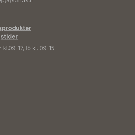
p(a)sunds.fi
sprodukter
gstider
kl.09-17, lö kl. 09-15