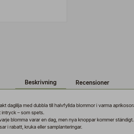
Beskrivning
Recensioner
akt daglilja med dubbla till halvfyllda blommor i varma aprikos
t intryck – som spets.
arje blomma varar en dag, men nya knoppar kommer ständigt. Vä
ar i rabatt, kruka eller samplanteringar.