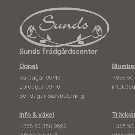
Sunds Trädgårdscenter
Öppet
Blombes
Vardagar 09-18
+358 50
Lördagar 09-16
info(a)su
Söndagar Självbetjäning
Info & växel
Trädgå
+358 50 388 9592
+358 50