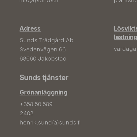
info(a)sunds.fi
plantsho
Adress
Lösvikt
lastnin
Sunds Trädgård Ab
vardagar 
Svedenvägen 66
68660 Jakobstad
Sunds tjänster
Grönanläggning
+358 50 589
2403
henrik.sund(a)sunds.fi