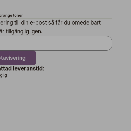
sorange toner
ring till din e-post så får du omedelbart
 tillgänglig igen.
tavisering
ttad leveranstid:
nglig