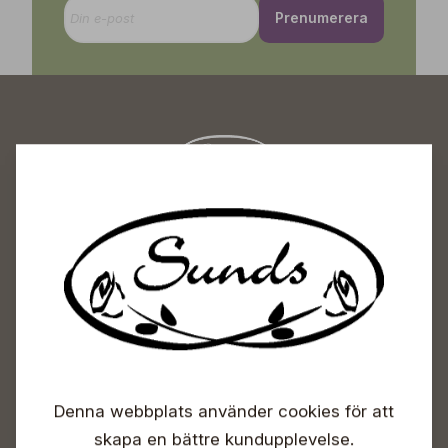
Prenumerera
Sunds Trädgårdscenter
Öppet
Vardagar 09-18
Lördagar 09-16
Söndagar Självbetjäning
Info & växel
Denna webbplats använder cookies för att
+358 50 388 9592
info(a)sunds.fi
skapa en bättre kundupplevelse.