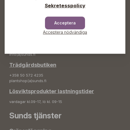
Sekretesspolicy
Adress
Sunds Trädgård Ab
Svedenvägen 66
Acceptera
68660 Jakobstad
Acceptera nödvändiga
Blombeställningar
+358 50 388 9592
info(a)sunds.fi
Trädgårdsbutiken
+358 50 572 4235
plantshop(a)sunds.fi
Lösviktsprodukter lastningstider
vardagar kl.09-17, lö kl. 09-15
Sunds tjänster