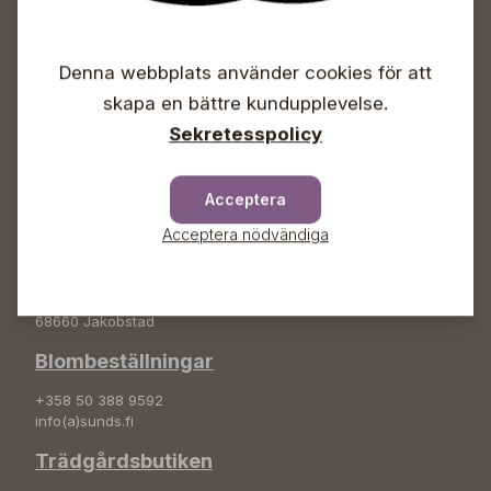
Öppet
Vardagar 09-18
Denna webbplats använder cookies för att
Lördagar 09-16
skapa en bättre kundupplevelse.
Söndagar Självbetjäning
Sekretesspolicy
Info & växel
+358 50 388 9592
Acceptera
info(a)sunds.fi
Acceptera nödvändiga
Adress
Sunds Trädgård Ab
Svedenvägen 66
68660 Jakobstad
Blombeställningar
+358 50 388 9592
info(a)sunds.fi
Trädgårdsbutiken