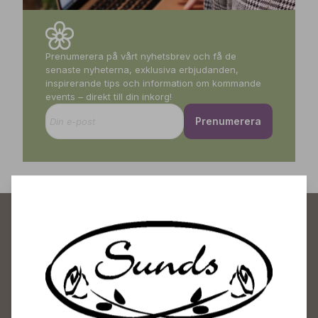
Prenumerera på vårt nyhetsbrev och få de
senaste nyheterna, exklusiva erbjudanden,
inspirerande tips och information om kommande
events – direkt till din inkorg!
Prenumerera
Sunds Trädgårdscenter