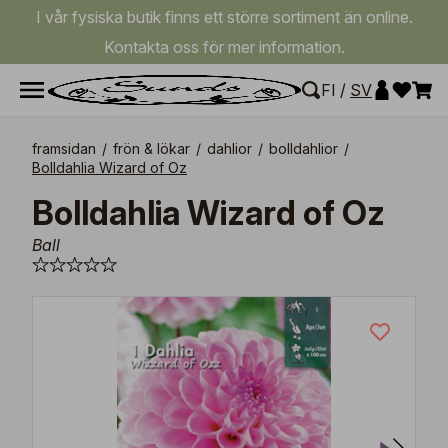
I vår fysiska butik finns ett större sortiment än online.
Kontakta oss för mer information.
FI
/
SV
framsidan
/
frön & lökar
/
dahlior
/
bolldahlior
/
Bolldahlia Wizard of Oz
Bolldahlia Wizard of Oz
Ball