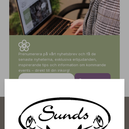
Prenumerera på vårt nyhetsbrev och få de
senaste nyheterna, exklusiva erbjudanden,
inspirerande tips och information om kommande
events – direkt till din inkorg!
Prenumerera