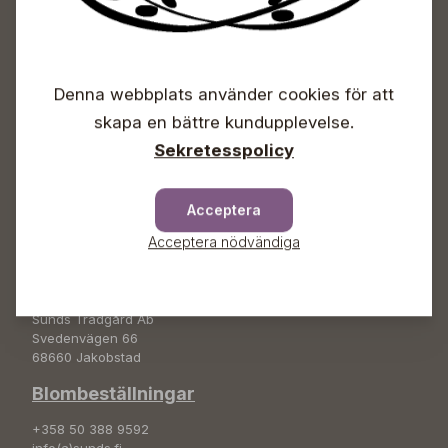
Sunds Trädgårdscenter
Öppet
Denna webbplats använder cookies för att
Vardagar 09-18
skapa en bättre kundupplevelse.
Lördagar 09-16
Sekretesspolicy
Söndagar Självbetjäning
Info & växel
Acceptera
+358 50 388 9592
Acceptera nödvändiga
info(a)sunds.fi
Adress
Sunds Trädgård Ab
Svedenvägen 66
68660 Jakobstad
Blombeställningar
+358 50 388 9592