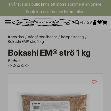
I vår fysiska butik finns ett större sortiment än online.
Kontakta oss för mer information.
FI
/
SV
framsidan
/
trädgårdstillbehör
/
kompostering
/
Bokashi EM® strö 1 kg
Bokashi EM® strö 1 kg
Biolan