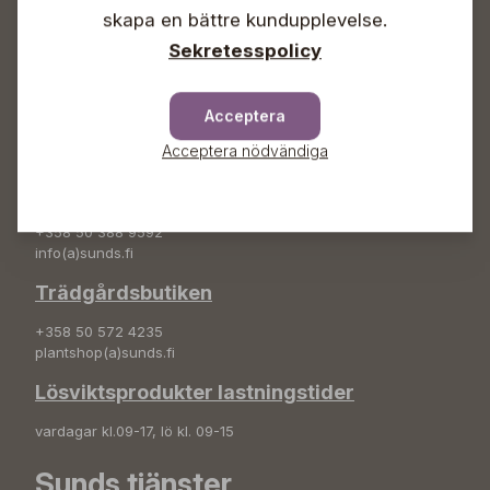
+358 50 388 9592
skapa en bättre kundupplevelse.
info(a)sunds.fi
Sekretesspolicy
Adress
Sunds Trädgård Ab
Acceptera
Svedenvägen 66
Acceptera nödvändiga
68660 Jakobstad
Blombeställningar
+358 50 388 9592
info(a)sunds.fi
Trädgårdsbutiken
+358 50 572 4235
plantshop(a)sunds.fi
Lösviktsprodukter lastningstider
vardagar kl.09-17, lö kl. 09-15
Sunds tjänster