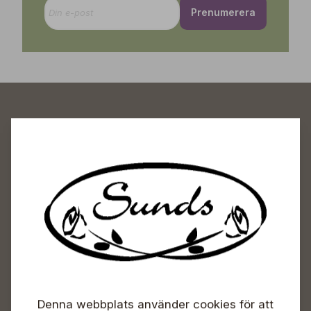
Prenumerera
Sunds Trädgårdscenter
Öppet
Vardagar 09-18
Lördagar 09-16
Söndagar Självbetjäning
Info & växel
Denna webbplats använder cookies för att