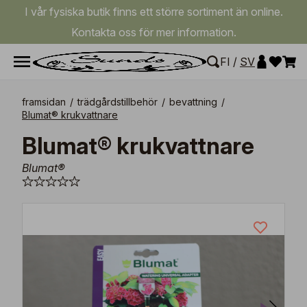
I vår fysiska butik finns ett större sortiment än online.
Kontakta oss för mer information.
FI
/
SV
framsidan
/
trädgårdstillbehör
/
bevattning
/
Blumat® krukvattnare
Blumat® krukvattnare
Blumat®