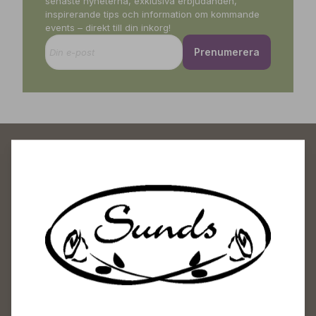
senaste nyheterna, exklusiva erbjudanden,
inspirerande tips och information om kommande
events – direkt till din inkorg!
Prenumerera
Sunds Trädgårdscenter
Öppet
Vardagar 09-18
Lördagar 09-16
Söndagar Självbetjäning