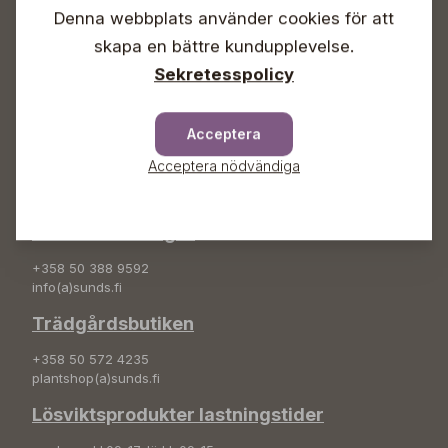
Denna webbplats använder cookies för att
Info & växel
skapa en bättre kundupplevelse.
+358 50 388 9592
Sekretesspolicy
info(a)sunds.fi
Adress
Acceptera
Sunds Trädgård Ab
Acceptera nödvändiga
Svedenvägen 66
68660 Jakobstad
Blombeställningar
+358 50 388 9592
info(a)sunds.fi
Trädgårdsbutiken
+358 50 572 4235
plantshop(a)sunds.fi
Lösviktsprodukter lastningstider