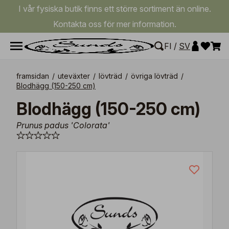
I vår fysiska butik finns ett större sortiment än online.
Kontakta oss för mer information.
FI
/
SV
framsidan
/
uteväxter
/
lövträd
/
övriga lövträd
/
Blodhägg (150-250 cm)
Blodhägg (150-250 cm)
Prunus padus 'Colorata'