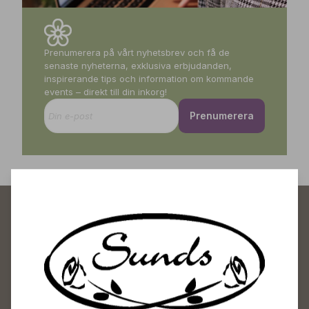
Prenumerera på vårt nyhetsbrev och få de
senaste nyheterna, exklusiva erbjudanden,
inspirerande tips och information om kommande
events – direkt till din inkorg!
Prenumerera
Sunds Trädgårdscenter