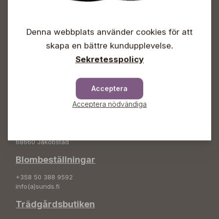
Öppet
Vardagar 09-18
Denna webbplats använder cookies för att
Lördagar 09-16
Söndagar Självbetjäning
skapa en bättre kundupplevelse.
Sekretesspolicy
Info & växel
+358 50 388 9592
Acceptera
info(a)sunds.fi
Acceptera nödvändiga
Adress
Sunds Trädgård Ab
Svedenvägen 66
68660 Jakobstad
Blombeställningar
+358 50 388 9592
info(a)sunds.fi
Trädgårdsbutiken