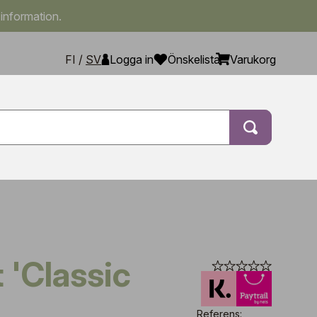
 information.
FI
/
SV
Logga in
Önskelista
Varukorg
Referens: