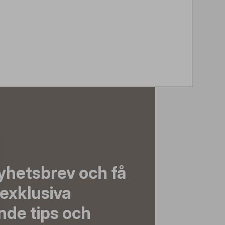
yhetsbrev och få
exklusiva
nde tips och