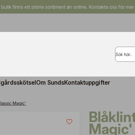
a butik finns ett större sortiment än online. Kontakta oss för mer
gårdsskötsel
Om Sunds
Kontaktuppgifter
Classic Magic'
Blåklint 'Classic
Magic'