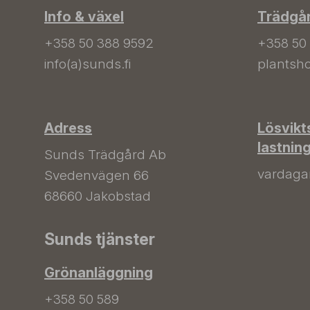
Info & växel
Trädgå
+358 50 388 9592
+358 50
info(a)sunds.fi
plantsho
Adress
Lösvikt
lastnin
Sunds Trädgård Ab
vardagar 
Svedenvägen 66
68660 Jakobstad
Sunds tjänster
Grönanläggning
+358 50 589