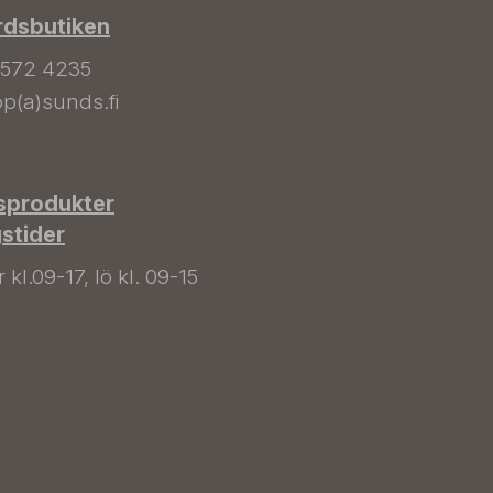
rdsbutiken
 572 4235
p(a)sunds.fi
sprodukter
gstider
kl.09-17, lö kl. 09-15