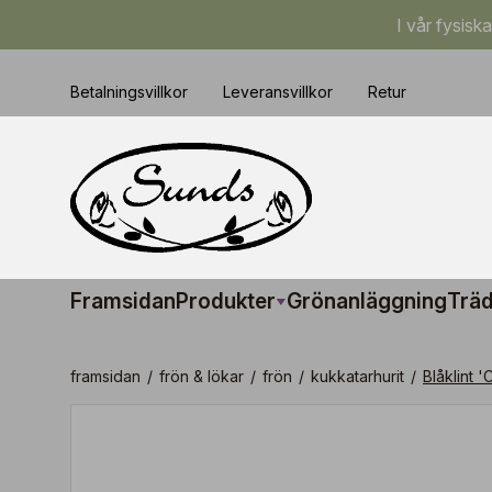
I vår fysisk
Betalningsvillkor
Leveransvillkor
Retur
Framsidan
Produkter
Grönanläggning
Träd
framsidan
/
frön & lökar
/
frön
/
kukkatarhurit
/
Blåklint '