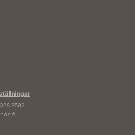
tällningar
 388 9592
nds.fi