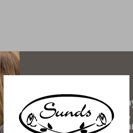
Prenumerera på vårt n
de senaste nyheterna, 
erbjudanden, inspirera