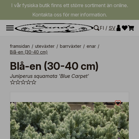
I vår fysiska butik finns ett större sortiment än online.
Kontakta oss för mer information.
FI
/
SV
framsidan
/
uteväxter
/
barrväxter
/
enar
/
Blå-en (30-40 cm)
Blå-en (30-40 cm)
Juniperus squamata 'Blue Carpet'