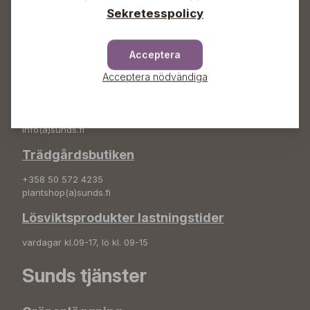
Sekretesspolicy
Adress
Sunds Trädgård Ab
Svedenvägen 66
Acceptera
68660 Jakobstad
Acceptera nödvändiga
Blombeställningar
+358 50 388 9592
info(a)sunds.fi
Trädgårdsbutiken
+358 50 572 4235
plantshop(a)sunds.fi
Lösviktsprodukter lastningstider
vardagar kl.09-17, lö kl. 09-15
Sunds tjänster