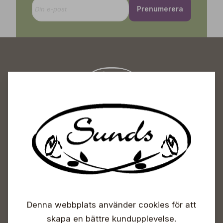
Prenumerera
Sunds Trädgårdscenter
Öppet
Vardagar 09-18
Lördagar 09-16
Söndagar Självbetjäning
Info & växel
Denna webbplats använder cookies för att
+358 50 388 9592
info(a)sunds.fi
skapa en bättre kundupplevelse.