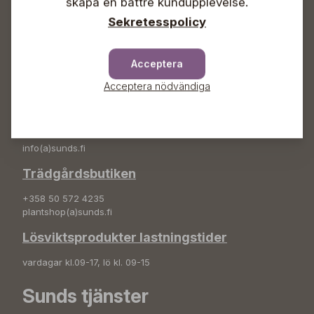
skapa en bättre kundupplevelse.
info(a)sunds.fi
Sekretesspolicy
Adress
Sunds Trädgård Ab
Acceptera
Svedenvägen 66
68660 Jakobstad
Acceptera nödvändiga
Blombeställningar
+358 50 388 9592
info(a)sunds.fi
Trädgårdsbutiken
+358 50 572 4235
plantshop(a)sunds.fi
Lösviktsprodukter lastningstider
vardagar kl.09-17, lö kl. 09-15
Sunds tjänster