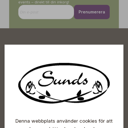
events – direkt till din inkorg!
Prenumerera
Sunds Trädgårdscenter
Öppet
Vardagar 09-18
Lördagar 09-16
Söndagar Självbetjäning
Info & växel
Denna webbplats använder cookies för att
+358 50 388 9592