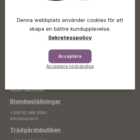
Öppet
Vardagar 09-18
Denna webbplats använder cookies för att
Lördagar 09-16
Söndagar Självbetjäning
skapa en bättre kundupplevelse.
Sekretesspolicy
Info & växel
+358 50 388 9592
info(a)sunds.fi
Acceptera
Acceptera nödvändiga
Adress
Sunds Trädgård Ab
Svedenvägen 66
68660 Jakobstad
Blombeställningar
+358 50 388 9592
info(a)sunds.fi
Trädgårdsbutiken