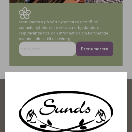
Prenumerera på vårt nyhetsbrev och få de
senaste nyheterna, exklusiva erbjudanden,
inspirerande tips och information om kommande
events – direkt till din inkorg!
Prenumerera
Sunds Trädgårdscenter