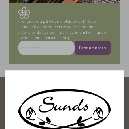
Prenumerera på vårt nyhetsbrev och få de
senaste nyheterna, exklusiva erbjudanden,
inspirerande tips och information om kommande
events – direkt till din inkorg!
Prenumerera
Sunds Trädgårdscenter