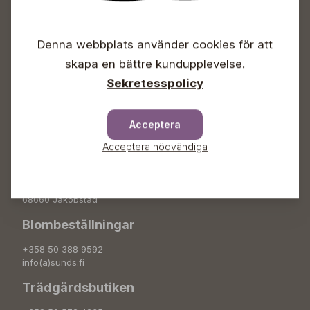
Öppet
Vardagar 09-18
Denna webbplats använder cookies för att
Lördagar 09-16
Söndagar Självbetjäning
skapa en bättre kundupplevelse.
Sekretesspolicy
Info & växel
+358 50 388 9592
info(a)sunds.fi
Acceptera
Acceptera nödvändiga
Adress
Sunds Trädgård Ab
Svedenvägen 66
68660 Jakobstad
Blombeställningar
+358 50 388 9592
info(a)sunds.fi
Trädgårdsbutiken