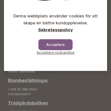
Öppet
Vardagar 09-18
Denna webbplats använder cookies för att
Lördagar 09-16
Söndagar Självbetjäning
skapa en bättre kundupplevelse.
Sekretesspolicy
Info & växel
+358 50 388 9592
info(a)sunds.fi
Acceptera
Acceptera nödvändiga
Adress
Sunds Trädgård Ab
Svedenvägen 66
68660 Jakobstad
Blombeställningar
+358 50 388 9592
info(a)sunds.fi
Trädgårdsbutiken