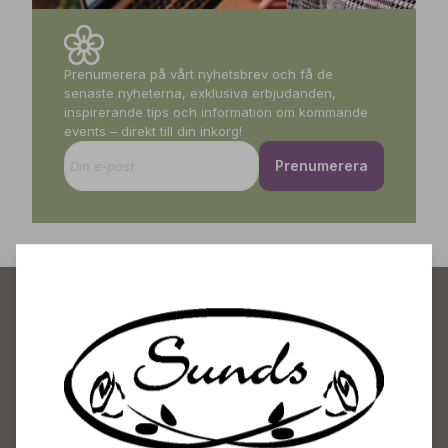
Prenumerera på vårt nyhetsbrev och få de
senaste nyheterna, exklusiva erbjudanden,
inspirerande tips och information om kommande
events – direkt till din inkorg!
Prenumerera
Sunds Trädgårdscenter