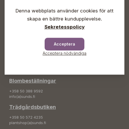
Vardagar 09-18
Lördagar 09-16
Denna webbplats använder cookies för att
Söndagar Självbetjäning
skapa en bättre kundupplevelse.
Info & växel
Sekretesspolicy
+358 50 388 9592
info(a)sunds.fi
Acceptera
Adress
Acceptera nödvändiga
Sunds Trädgård Ab
Svedenvägen 66
68660 Jakobstad
Blombeställningar
+358 50 388 9592
info(a)sunds.fi
Trädgårdsbutiken
+358 50 572 4235
plantshop(a)sunds.fi