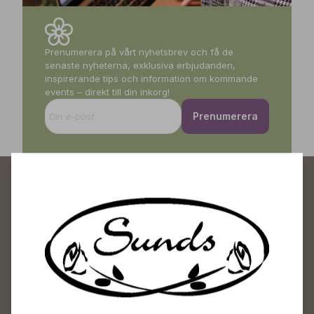
Prenumerera på vårt nyhetsbrev och få de
senaste nyheterna, exklusiva erbjudanden,
inspirerande tips och information om kommande
events – direkt till din inkorg!
Prenumerera
Sunds Trädgårdscenter
Öppet