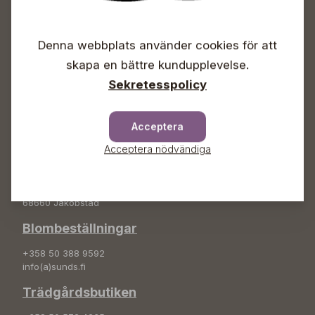
Öppet
Vardagar 09-18
Denna webbplats använder cookies för att
Lördagar 09-16
Söndagar Självbetjäning
skapa en bättre kundupplevelse.
Sekretesspolicy
Info & växel
+358 50 388 9592
info(a)sunds.fi
Acceptera
Acceptera nödvändiga
Adress
Sunds Trädgård Ab
Svedenvägen 66
68660 Jakobstad
Blombeställningar
+358 50 388 9592
info(a)sunds.fi
Trädgårdsbutiken