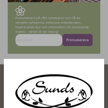
Prenumerera på vårt nyhetsbrev och få de
senaste nyheterna, exklusiva erbjudanden,
inspirerande tips och information om kommande
events – direkt till din inkorg!
Prenumerera
Sunds Trädgårdscenter