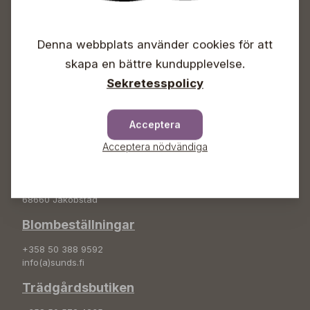
Öppet
Vardagar 09-18
Denna webbplats använder cookies för att
Lördagar 09-16
Söndagar Självbetjäning
skapa en bättre kundupplevelse.
Sekretesspolicy
Info & växel
+358 50 388 9592
info(a)sunds.fi
Acceptera
Acceptera nödvändiga
Adress
Sunds Trädgård Ab
Svedenvägen 66
68660 Jakobstad
Blombeställningar
+358 50 388 9592
info(a)sunds.fi
Trädgårdsbutiken