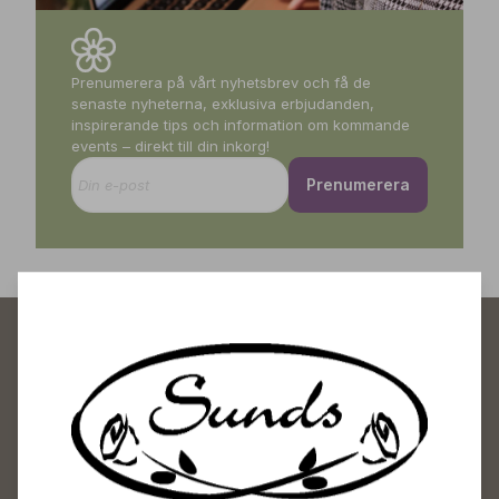
Prenumerera på vårt nyhetsbrev och få de
senaste nyheterna, exklusiva erbjudanden,
inspirerande tips och information om kommande
events – direkt till din inkorg!
Prenumerera
Sunds Trädgårdscenter