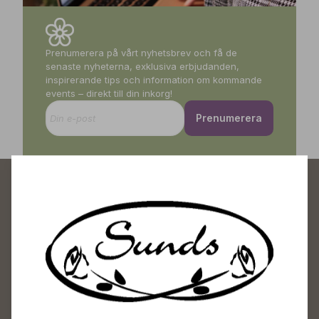
Prenumerera på vårt nyhetsbrev och få de
senaste nyheterna, exklusiva erbjudanden,
inspirerande tips och information om kommande
events – direkt till din inkorg!
Prenumerera
Sunds Trädgårdscenter
Öppet