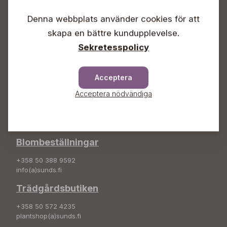
Vardagar 09-18
Lördagar 09-16
Denna webbplats använder cookies för att
Söndagar Självbetjäning
skapa en bättre kundupplevelse.
Info & växel
Sekretesspolicy
+358 50 388 9592
info(a)sunds.fi
Acceptera
Adress
Acceptera nödvändiga
Sunds Trädgård Ab
Svedenvägen 66
68660 Jakobstad
Blombeställningar
+358 50 388 9592
info(a)sunds.fi
Trädgårdsbutiken
+358 50 572 4235
plantshop(a)sunds.fi