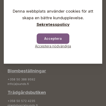
Vardagar 09-18
Lördagar 09-16
Denna webbplats använder cookies för att
Söndagar Självbetjäning
skapa en bättre kundupplevelse.
Info & växel
Sekretesspolicy
+358 50 388 9592
info(a)sunds.fi
Acceptera
Adress
Acceptera nödvändiga
Sunds Trädgård Ab
Svedenvägen 66
68660 Jakobstad
Blombeställningar
+358 50 388 9592
info(a)sunds.fi
Trädgårdsbutiken
+358 50 572 4235
plantshop(a)sunds.fi