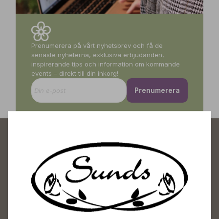
Prenumerera på vårt nyhetsbrev och få de
senaste nyheterna, exklusiva erbjudanden,
inspirerande tips och information om kommande
events – direkt till din inkorg!
Prenumerera
Sunds Trädgårdscenter
Öppet