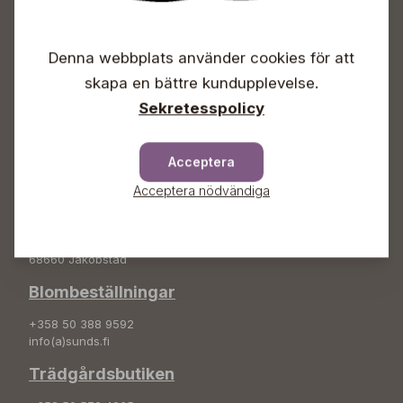
Öppet
Vardagar 09-18
Denna webbplats använder cookies för att
Lördagar 09-16
Söndagar Självbetjäning
skapa en bättre kundupplevelse.
Sekretesspolicy
Info & växel
+358 50 388 9592
info(a)sunds.fi
Acceptera
Acceptera nödvändiga
Adress
Sunds Trädgård Ab
Svedenvägen 66
68660 Jakobstad
Blombeställningar
+358 50 388 9592
info(a)sunds.fi
Trädgårdsbutiken