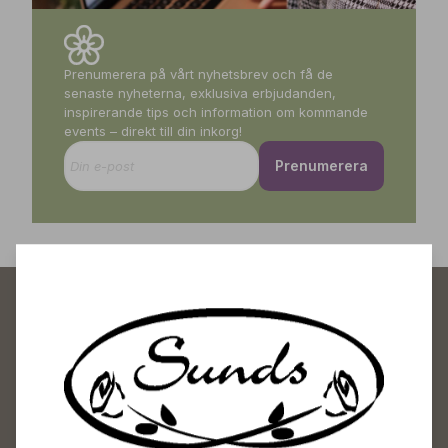
Prenumerera på vårt nyhetsbrev och få de
senaste nyheterna, exklusiva erbjudanden,
inspirerande tips och information om kommande
events – direkt till din inkorg!
Prenumerera
Sunds Trädgårdscenter