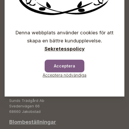
Sunds Trädgårdscenter
Öppet
Denna webbplats använder cookies för att
skapa en bättre kundupplevelse.
Vardagar 09-18
Sekretesspolicy
Lördagar 09-16
Söndagar Självbetjäning
Info & växel
Acceptera
+358 50 388 9592
Acceptera nödvändiga
info(a)sunds.fi
Adress
Sunds Trädgård Ab
Svedenvägen 66
68660 Jakobstad
Blombeställningar