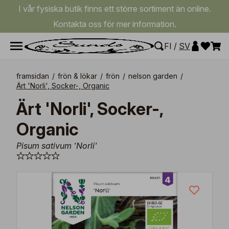
I vår fysiska butik finns ett större sortiment än online.
Kontakta oss för mer information.
FI
/
SV
framsidan
/
frön & lökar
/
frön
/
nelson garden
/
Ärt 'Norli', Socker-, Organic
Ärt 'Norli', Socker-,
Organic
Pisum sativum 'Norli'