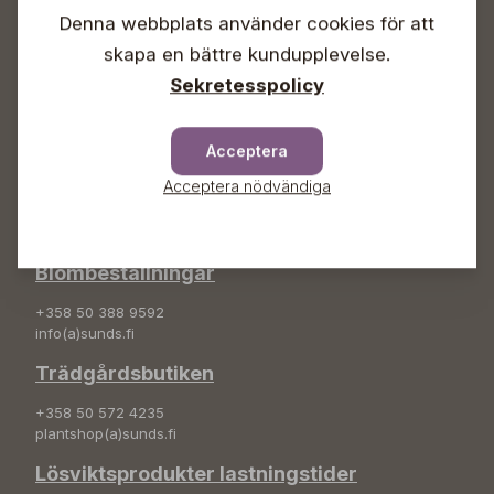
Söndagar Självbetjäning
Denna webbplats använder cookies för att
Info & växel
skapa en bättre kundupplevelse.
Sekretesspolicy
+358 50 388 9592
info(a)sunds.fi
Adress
Acceptera
Acceptera nödvändiga
Sunds Trädgård Ab
Svedenvägen 66
68660 Jakobstad
Blombeställningar
+358 50 388 9592
info(a)sunds.fi
Trädgårdsbutiken
+358 50 572 4235
plantshop(a)sunds.fi
Lösviktsprodukter lastningstider