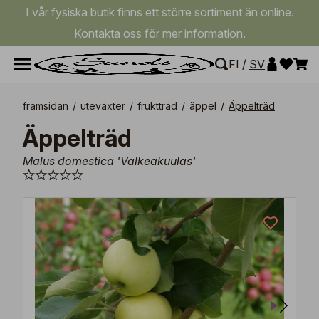
I vår fysiska butik finns ett större sortiment än online.
Kontakta oss för mer information.
FI
/
SV
framsidan
/
uteväxter
/
fruktträd
/
äppel
/
Äppelträd
Äppelträd
Malus domestica 'Valkeakuulas'