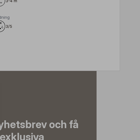
3-4 m
dning
3/5
yhetsbrev och få
exklusiva