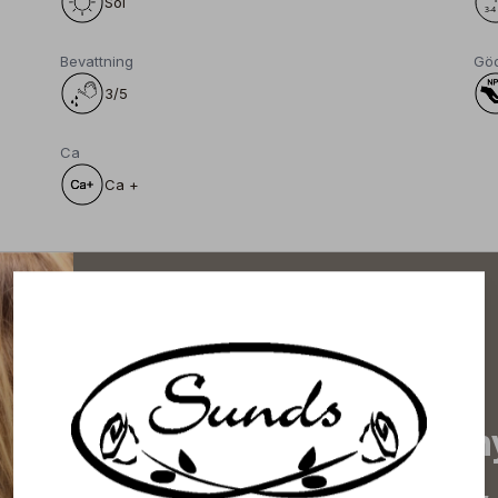
Sol
Bevattning
Gö
3/5
Ca
Ca +
Prenumerera på vårt n
de senaste nyheterna, 