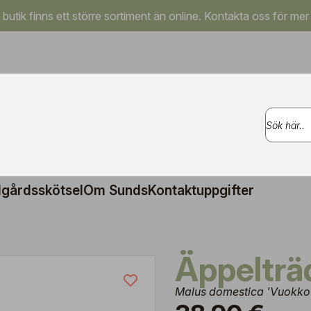
a butik finns ett större sortiment än online. Kontakta oss för mer
gårdsskötsel
Om Sunds
Kontaktuppgifter
Äppelträ
Malus domestica 'Vuokko