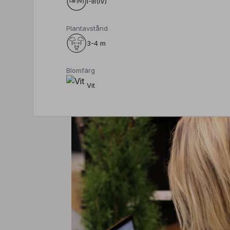
I-III(IV)
Plantavstånd
3-4 m
Blomfärg
Vit