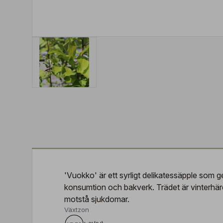
'Vuokko' är ett syrligt delikatessäpple som ger 
konsumtion och bakverk. Trädet är vinterhärdi
motstå sjukdomar.
Växtzon