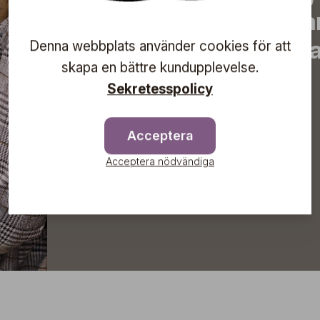
erbjudanden, inspirera
information om komma
Denna webbplats använder cookies för att
skapa en bättre kundupplevelse.
direkt till din inkorg!
Sekretesspolicy
Acceptera
Prenumerera
Acceptera nödvändiga