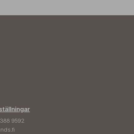
tällningar
 388 9592
nds.fi