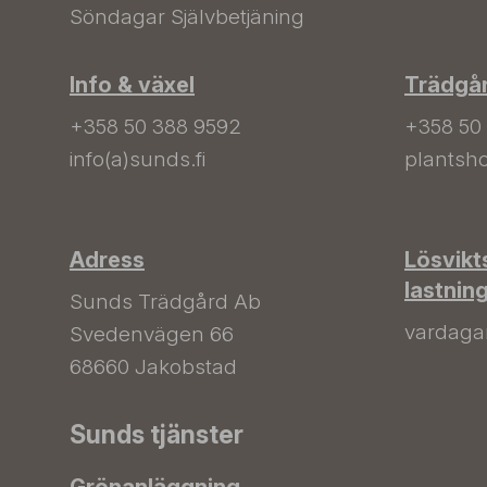
Söndagar Självbetjäning
Info & växel
Trädgå
+358 50 388 9592
+358 50
info(a)sunds.fi
plantsho
Adress
Lösvikt
lastnin
Sunds Trädgård Ab
vardagar 
Svedenvägen 66
68660 Jakobstad
Sunds tjänster