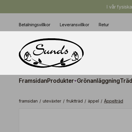
I vår fysisk
Betalningsvillkor
Leveransvillkor
Retur
Framsidan
Produkter
Grönanläggning
Träd
framsidan
/
uteväxter
/
fruktträd
/
äppel
/
Äppelträd