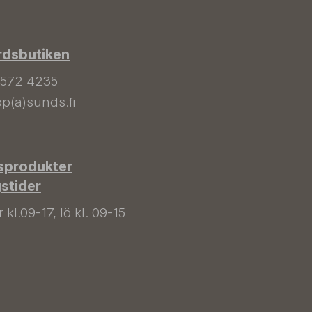
rdsbutiken
 572 4235
p(a)sunds.fi
sprodukter
gstider
kl.09-17, lö kl. 09-15