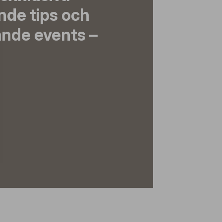
nde tips och
nde events –