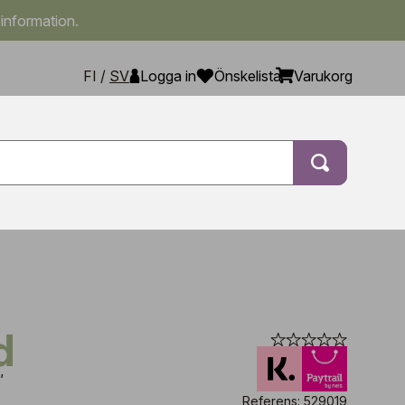
 information.
FI
/
SV
Logga in
Önskelista
Varukorg
d
'
Referens: 529019